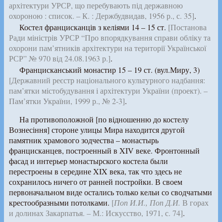
архітектури УРСР, що перебувають під державною
охороною : список. – К. : Держбудвидав, 1956 р., с. 35]
.
Костел францисканців з келіями 14 – 15 ст.
[Постанова
Ради міністрів УРСР “Про впорядкування справи обліку та
охорони пам’ятників архітектури на території Української
РСР” № 970 від 24.08.1963 р.]
.
Францисканський монастир 15 – 19 ст. (вул.Миру, 3)
[Державний реєстр національного культурного надбання:
пам’ятки містобудування і архітектури України (проект). –
Пам’ятки України, 1999 р., № 2-3]
.
На противоположной [по відношенню до костелу
Вознесіння] стороне улицы Мира находится другой
памятник храмового зодчества – монастырь
францисканцев, построенный в XIV веке. Фронтонный
фасад и интерьер монастырского костела были
перестроены в середине XIX века, так что здесь не
сохранилось ничего от ранней постройки. В своем
первоначальном виде остались только кельи со сводчатыми
крестообразными потолками.
[
Поп И.И., Поп Д.И.
В горах
и долинах Закарпатья. – М.: Искусство, 1971, с. 74]
.