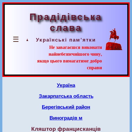
Прадідівська
слава
☰
Українські пам’ятки
Не завагаєшся виконати
найнебезпечнішого чину,
якщо цього вимагатиме добро
справи
Україна
Закарпатська область
Берегівський район
Виноградів м
Кляштор францисканців