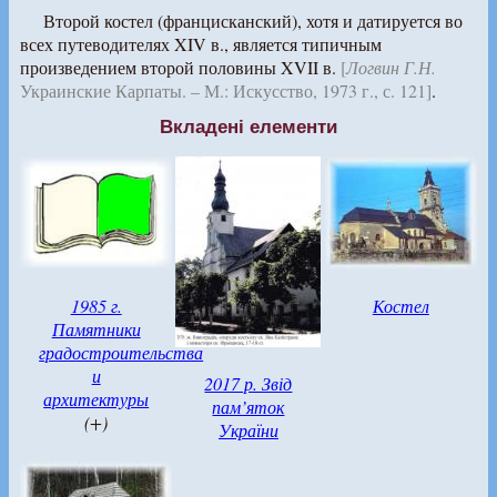
Второй костел (францисканский), хотя и датируется во
всех путеводителях XIV в., является типичным
произведением второй половины XVII в.
[
Логвин Г.Н.
Украинские Карпаты. – М.: Искусство, 1973 г., с. 121]
.
Вкладені елементи
1985 г.
Костел
Памятники
градостроительства
и
2017 р. Звід
архитектуры
пам’яток
(+)
України