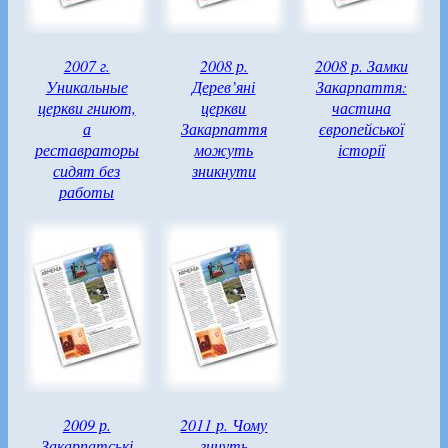
2007 г.
2008 р.
2008 р. Замки
Уникальные
Дерев’яні
Закарпаття:
церкви гниют,
церкви
частина
а
Закарпаття
європейської
реставраторы
можуть
історії
сидят без
зникнути
работы
2009 р.
2011 р. Чому
Закарпатські
гинуть