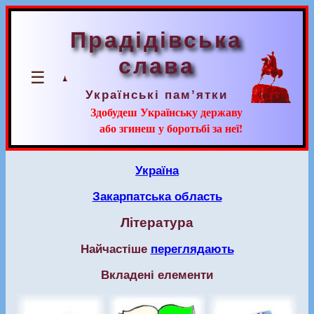
Прадідівська
слава
☰
Українські пам’ятки
Здобудеш Українську державу
або згинеш у боротьбі за неї!
Україна
Закарпатська область
Література
Найчастіше
переглядають
Вкладені елементи