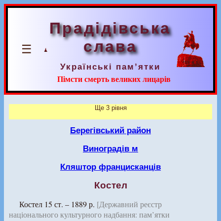
Прадідівська
слава
☰
Українські пам’ятки
Пімсти смерть великих лицарів
Ще 3 рівня
Берегівський район
Виноградів м
Кляштор францисканців
Костел
Костел 15 ст. – 1889 р.
[Державний реєстр
національного культурного надбання: пам’ятки