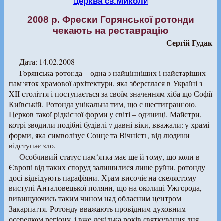
Церква св.Миколи
2008 р. Фрески Горянської ротонди
чекають на реставрацію
Сергій Гудак
Дата: 14.02.2008
Горянська ротонда – одна з найцінніших і найстаріших
пам‘яток храмової архітектури, яка збереглася в Україні з
XII століття і поступається за своїм значенням хіба що Софії
Київській. Ротонда унікальна тим, що є шестигранною.
Церков такої рідкісної форми у світі – одиниці. Майстри,
котрі зводили подібні будівлі у давні віки, вважали: у храмі
форми, яка символізує Сонце та Вічність, від людини
відступає зло.
Особливий статус пам‘ятка має ще й тому, що коли в
Європі від таких споруд залишилися лише руїни, ротонду
досі відвідують парафіяни. Храм височіє на скелястому
виступі Анталовецької поляни, що на околиці Ужгорода,
вивищуючись таким чином над обласним центром
Закарпаття. Ротонду вважають провідним духовним
осередком регіону, і вже декілька років святкування дня