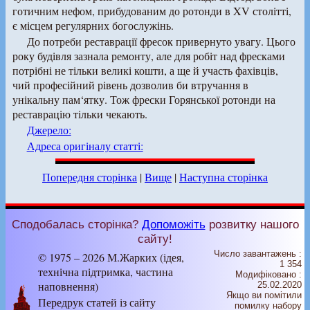
готичним нефом, прибудованим до ротонди в XV столітті,
є місцем регулярних богослужінь.
До потреби реставрації фресок привернуто увагу. Цього
року будівля зазнала ремонту, але для робіт над фресками
потрібні не тільки великі кошти, а ще й участь фахівців,
чий професійний рівень дозволив би втручання в
унікальну пам‘ятку. Тож фрески Горянської ротонди на
реставрацію тільки чекають.
Джерело:
Адреса оригіналу статті:
Попередня сторінка
|
Вище
|
Наступна сторінка
Сподобалась сторінка?
Допоможіть
розвитку нашого
сайту!
Число завантажень :
© 1975 – 2026 М.Жарких (ідея,
1 354
технічна підтримка, частина
Модифіковано :
наповнення)
25.02.2020
Якщо ви помітили
Передрук статей із сайту
помилку набору