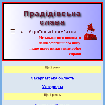
Прадідівська
слава
☰
Українські пам’ятки
Не завагаєшся виконати
найнебезпечнішого чину,
якщо цього вимагатиме добро
справи
Ще 2 рівня
Закарпатська область
Ужгород м
Ще 1 рівень