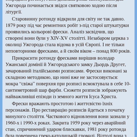
Ужгорода починається звідси святковою ходою після
літургії.
Старовинну ротонду відкрили для світу не так давно.
1879 року під час ремонтних робіт з-під старої штукатурки
проявились кольорові фрески. Аналіз засвідчив, що
створені вони були у XIV-XV столітті. Незабаром церква з
околиці Ужгорода стала відома в усій Європі. І не тільки
неповторними фресками, а й своїм віком – понад 800 років.
Прикрасити ротонду фресками вирішив володар
Ужанської домінії й Ужгородського замку Дьордь Другет,
зачарований італійськими розписами. Фрески виконані за
складною методикою, що нині вже не застосовується:
мокра “свіжа” поверхня при розписі всмоктувала в себе 10-
сантиметровий шар фарби. Сюжети розписів зображують
найважливіші епізоди iз земного життя Ісуса Христа.
Фрески вражають простотою і життєвістю їхніх
персонажів. Про реставрацію розписів йдеться з початку
минулого століття. Часткового відновлення вони зазнали у
1960-х і 1990-х роках. Закрита 1959 року через аварійний
стан, спричинений ударом блискавки, 1981 року ротонда
була повернена греко-католицькій громаді. Відтоді вона з