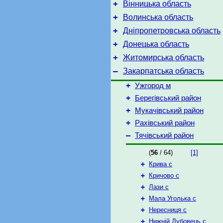
+
Вінницька область
+
Волинська область
+
Дніпропетровська область
+
Донецька область
+
Житомирська область
–
Закарпатська область
+
Ужгород м
+
Берегівський район
+
Мукачівський район
+
Рахівський район
–
Тячівський район
(
56
/ 64)
[1]
+
Крива с
+
Кричово с
+
Лази с
+
Мала Уголька с
+
Нересниця с
+
Нижній Дубовець с