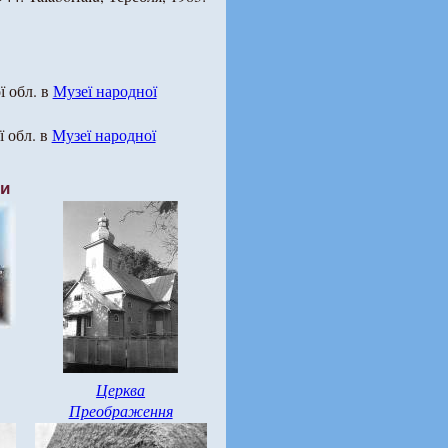
ї обл. в
Музеї народної
ї обл. в
Музеї народної
ти
Церква
Преображення