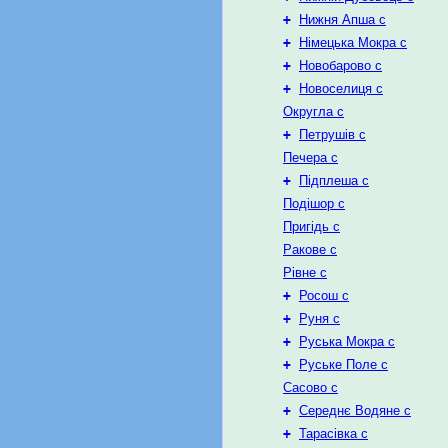
+
Нижня Апша с
+
Німецька Мокра с
+
Новобарово с
+
Новоселиця с
Округла с
+
Петрушів с
Печера с
+
Підплеша с
Подішор с
Пригідь с
Ракове с
Рівне с
+
Росош с
+
Руня с
+
Руська Мокра с
+
Руське Поле с
Сасово с
+
Середнє Водяне с
+
Тарасівка с