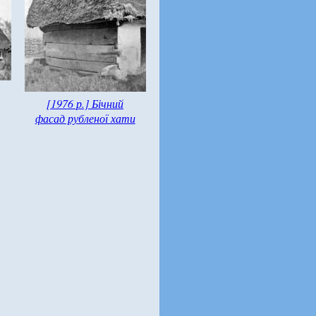
[1976 р.] Бічний
фасад рубленої хати