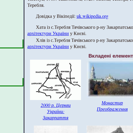
Теребля.
Довідка у Вікіпедії:
uk.wikipedia.org
Хата із с.Теребля Тячівського р-ну Закарпатсько
архітектури України
у Києві.
Хлів із с.Теребля Тячівського р-ну Закарпатсько
архітектури України
у Києві.
Вкладені елемен
Монастир
2000 р. Церкви
Преображення
України:
Закарпаття