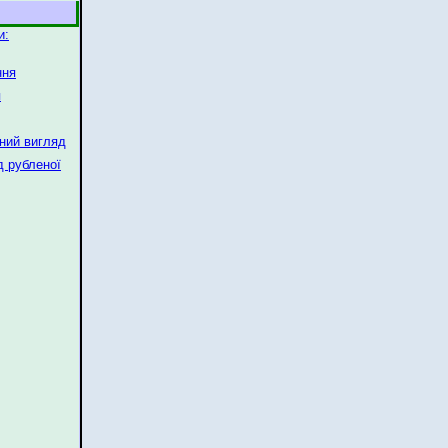
и:
ння
я
ьний вигляд
д рубленої