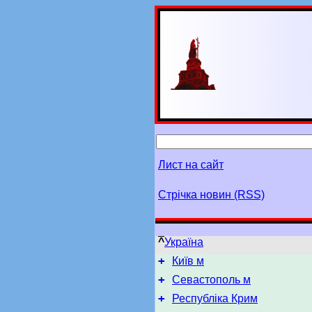
Лист на сайт
Стрічка новин (RSS)
^
Україна
+
Київ м
+
Севастополь м
+
Республіка Крим