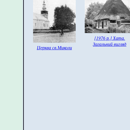
[1976 р.] Хата.
Загальний вигляд
Церква св.Миколи