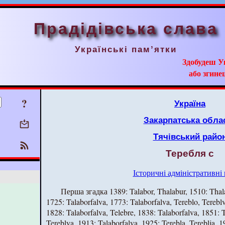
Прадідівська слава
Українські пам’ятки
Здобудеш У
або згинеш
?
Україна
Закарпатська обла
Тячівський райо
Теребля с
Історичні адміністративні
Перша згадка 1389: Talabor, Thalabur, 1510: Thala
1725: Talaborfalva, 1773: Talaborfalva, Tereblo, Tereblv
1828: Talaborfalva, Telebre, 1838: Talaborfalva, 1851: T
Tereblya, 1913: Talaborfalva, 1925: Terebla, Tereblja, 