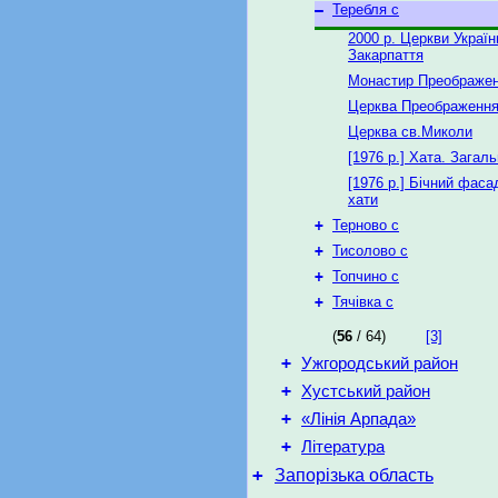
–
Теребля с
2000 р. Церкви Україн
Закарпаття
Монастир Преображе
Церква Преображенн
Церква св.Миколи
[1976 р.] Хата. Загал
[1976 р.] Бічний фаса
хати
+
Терново с
+
Тисолово с
+
Топчино с
+
Тячівка с
(
56
/ 64)
[3]
+
Ужгородський район
+
Хустський район
+
«Лінія Арпада»
+
Література
+
Запорізька область