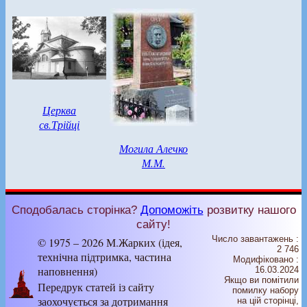
Церква
св.Трійці
Могила Алечко
М.М.
Сподобалась сторінка?
Допоможіть
розвитку нашого
сайту!
Число завантажень :
© 1975 – 2026 М.Жарких (ідея,
2 746
технічна підтримка, частина
Модифіковано :
наповнення)
16.03.2024
Якщо ви помітили
Передрук статей із сайту
помилку набору
заохочується за дотримання
на цiй сторiнцi,