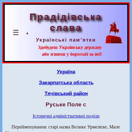
Прадідівська
слава
☰
Українські пам’ятки
Здобудеш Українську державу
або згинеш у боротьбі за неї!
Україна
Закарпатська область
Тячівський район
Руське Поле с
Історичні адміністративні поділи
Перейменування: старі назва Велике Урмезієве, Мале