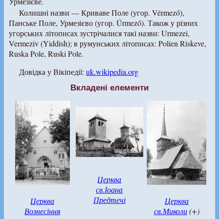
Урмезієве.
Колишні назви — Криваве Поле (угор. Vérmező),
Панське Поле, Урмезієво (угор. Úrmező). Також у різних
угорських літописах зустрічалися такі назви: Urmezei,
Vermeziv (Yiddish); в румунських літописах: Polien Riskeve,
Ruska Pole, Ruski Pole.
Довідка у Вікіпедії:
uk.wikipedia.org
Вкладені елементи
Церква
св.Іоана
Предтечі
Церква
Церква
Вознесіння
св.Миколи
(+)