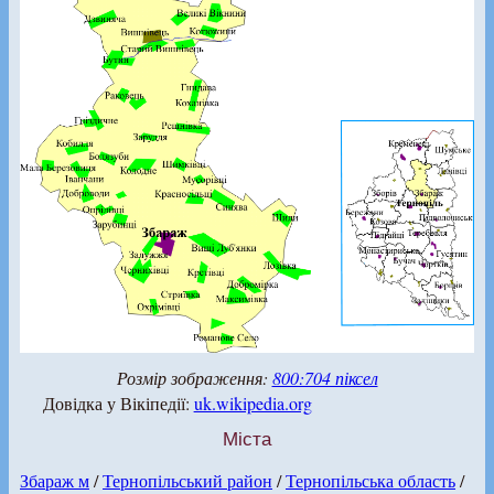
Розмір зображення:
800:704 піксел
Довідка у Вікіпедії:
uk.wikipedia.org
Міста
Збараж м
/
Тернопільський район
/
Тернопільська область
/