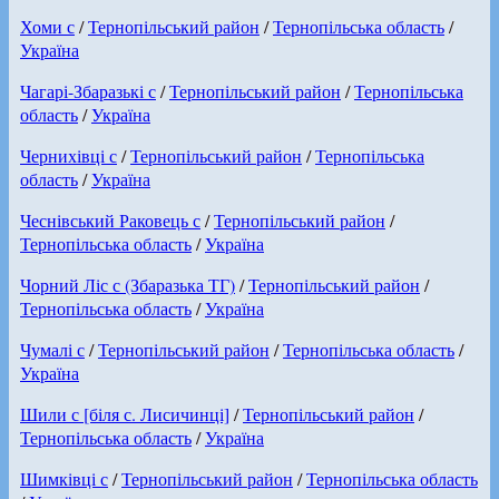
Хоми с
/
Тернопільський район
/
Тернопільська область
/
Україна
Чагарі-Збаразькі с
/
Тернопільський район
/
Тернопільська
область
/
Україна
Чернихівці с
/
Тернопільський район
/
Тернопільська
область
/
Україна
Чеснівський Раковець с
/
Тернопільський район
/
Тернопільська область
/
Україна
Чорний Ліс с (Збаразька ТГ)
/
Тернопільський район
/
Тернопільська область
/
Україна
Чумалі с
/
Тернопільський район
/
Тернопільська область
/
Україна
Шили с [біля с. Лисичинці]
/
Тернопільський район
/
Тернопільська область
/
Україна
Шимківці с
/
Тернопільський район
/
Тернопільська область