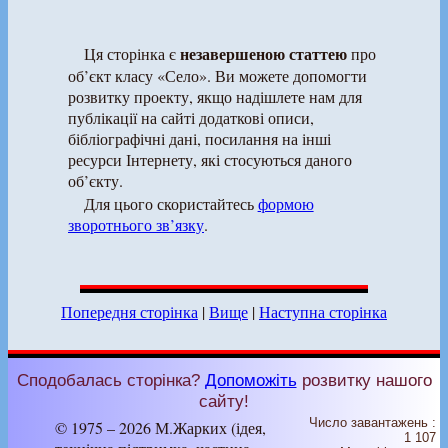
незавершеною статтею
Ця сторінка є
про
об’єкт класу «Село». Ви можете допомогти
розвитку проекту, якщо надішлете нам для
публікації на сайті додаткові описи,
бібліографічні дані, посилання на інші
ресурси Інтернету, які стосуються даного
об’єкту.
Для цього скористайтесь
формою
зворотнього зв’язку
.
Попередня сторінка
|
Вище
|
Наступна сторінка
Сподобалась сторінка?
Допоможіть
розвитку нашого
сайту!
Число завантажень :
© 1975 – 2026 М.Жарких (ідея,
1 107