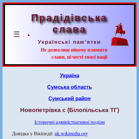
Прадідівська
слава
☰
Українські пам’ятки
Не дозволиш нікому плямити
слави, ні честі твоєї нації
Україна
Сумська область
Сумський район
Новопетрівка с (Білопільська ТГ)
Історичні адміністративні поділи
Довідка у Вікіпедії:
uk.wikipedia.org