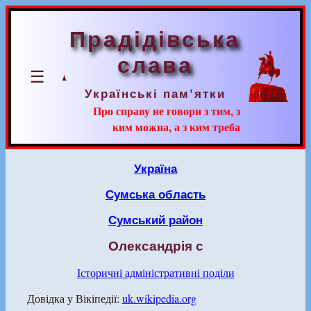
Прадідівська
слава
☰
Українські пам’ятки
Про справу не говори з тим, з
ким можна, а з ким треба
Україна
Сумська область
Сумський район
Олександрія с
Історичні адміністративні поділи
Довідка у Вікіпедії:
uk.wikipedia.org