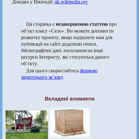
Довідка у Вікіпедії:
uk.wikipedia.org
незавершеною статтею
Ця сторінка є
про
об’єкт класу «Село». Ви можете допомогти
розвитку проекту, якщо надішлете нам для
публікації на сайті додаткові описи,
бібліографічні дані, посилання на інші
ресурси Інтернету, які стосуються даного
об’єкту.
Для цього скористайтесь
формою
зворотнього зв’язку
.
Вкладені елементи