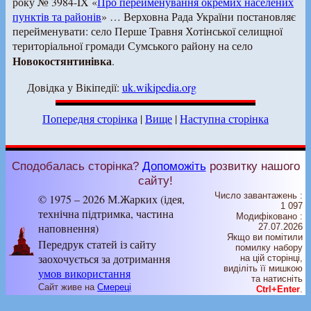
року № 3984-IX «
Про перейменування окремих населених
пунктів та районів
» … Верховна Рада України постановляє
перейменувати: село Перше Травня Хотінської селищної
територіальної громади Сумського району на село
Новокостянтинівка
.
Довідка у Вікіпедії:
uk.wikipedia.org
Попередня сторінка
|
Вище
|
Наступна сторінка
Сподобалась сторінка?
Допоможіть
розвитку нашого
сайту!
Число завантажень :
© 1975 – 2026 М.Жарких (ідея,
1 097
технічна підтримка, частина
Модифіковано :
наповнення)
27.07.2026
Якщо ви помітили
Передрук статей із сайту
помилку набору
заохочується за дотримання
на цiй сторiнцi,
видiлiть її мишкою
умов використання
та натисніть
Сайт живе на
Смереці
Ctrl+Enter
.