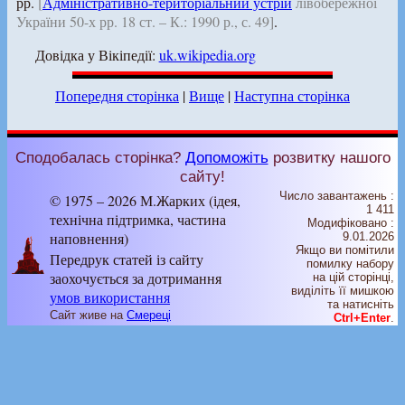
рр.
[
Адміністративно-територіальний устрій
лівобережної
України 50-х рр. 18 ст. – К.: 1990 р., с. 49]
.
Довідка у Вікіпедії:
uk.wikipedia.org
Попередня сторінка
|
Вище
|
Наступна сторінка
Сподобалась сторінка?
Допоможіть
розвитку нашого
сайту!
Число завантажень :
© 1975 – 2026 М.Жарких (ідея,
1 411
технічна підтримка, частина
Модифіковано :
наповнення)
9.01.2026
Якщо ви помітили
Передрук статей із сайту
помилку набору
заохочується за дотримання
на цiй сторiнцi,
видiлiть її мишкою
умов використання
та натисніть
Сайт живе на
Смереці
Ctrl+Enter
.