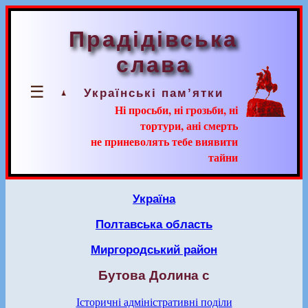
Прадідівська
слава
☰
Українські пам’ятки
Ні просьби, ні грозьби, ні
тортури, ані смерть
не приневолять тебе виявити
тайни
Україна
Полтавська область
Миргородський район
Бутова Долина с
Історичні адміністративні поділи