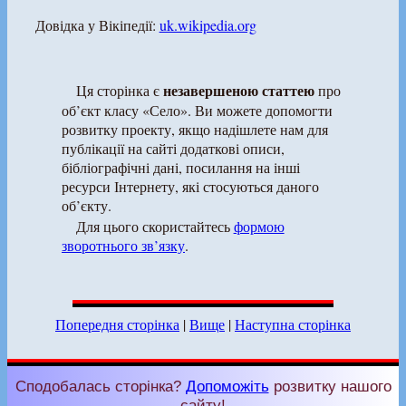
Довідка у Вікіпедії:
uk.wikipedia.org
незавершеною статтею
Ця сторінка є
про
об’єкт класу «Село». Ви можете допомогти
розвитку проекту, якщо надішлете нам для
публікації на сайті додаткові описи,
бібліографічні дані, посилання на інші
ресурси Інтернету, які стосуються даного
об’єкту.
Для цього скористайтесь
формою
зворотнього зв’язку
.
Попередня сторінка
|
Вище
|
Наступна сторінка
Сподобалась сторінка?
Допоможіть
розвитку нашого
сайту!