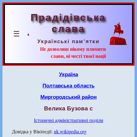
Прадідівська
слава
☰
Українські пам’ятки
Не дозволиш нікому плямити
слави, ні честі твоєї нації
Україна
Полтавська область
Миргородський район
Велика Бузова с
Історичні адміністративні поділи
Довідка у Вікіпедії:
uk.wikipedia.org