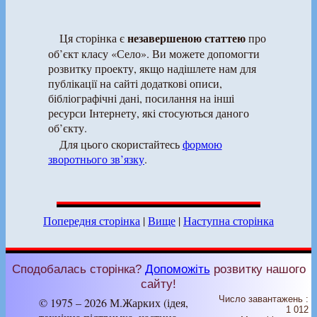
незавершеною статтею
Ця сторінка є
про
об’єкт класу «Село». Ви можете допомогти
розвитку проекту, якщо надішлете нам для
публікації на сайті додаткові описи,
бібліографічні дані, посилання на інші
ресурси Інтернету, які стосуються даного
об’єкту.
Для цього скористайтесь
формою
зворотнього зв’язку
.
Попередня сторінка
|
Вище
|
Наступна сторінка
Сподобалась сторінка?
Допоможіть
розвитку нашого
сайту!
Число завантажень :
© 1975 – 2026 М.Жарких (ідея,
1 012