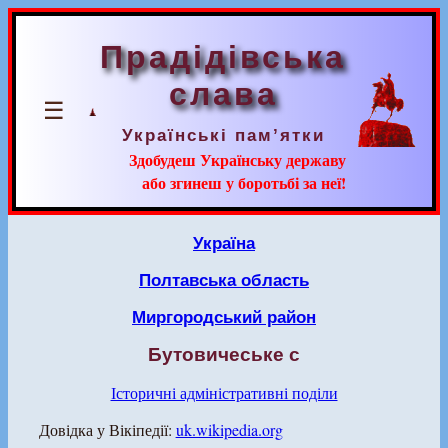
Прадідівська
слава
☰
Українські пам’ятки
Здобудеш Українську державу
або згинеш у боротьбі за неї!
Україна
Полтавська область
Миргородський район
Бутовичеське с
Історичні адміністративні поділи
Довідка у Вікіпедії:
uk.wikipedia.org