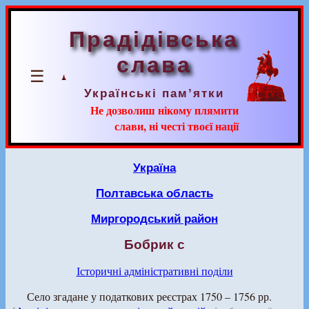
Прадідівська
слава
☰
Українські пам’ятки
Не дозволиш нікому плямити
слави, ні честі твоєї нації
Україна
Полтавська область
Миргородський район
Бобрик с
Історичні адміністративні поділи
Село згадане у податкових реєстрах 1750 – 1756 рр.