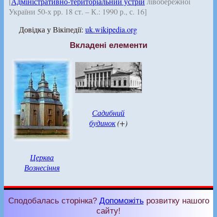
[
Адміністративно-територіальний устрій
лівобережної
України 50-х рр. 18 ст. – К.: 1990 р., с. 16]
Довідка у Вікіпедії:
uk.wikipedia.org
Вкладені елементи
Садибний
будинок
(+)
Церква
Вознесіння
Сподобалась сторінка?
Допоможіть
розвитку нашого
сайту!