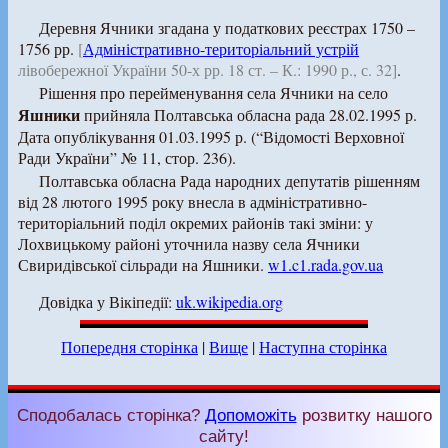
Деревня Ячники згадана у податкових реєстрах 1750 –
1756 рр.
[
Адміністративно-територіальний устрій
лівобережної України 50-х рр. 18 ст. – К.: 1990 р., с. 32]
.
Рішення про перейменування села Ячники на село
Яшники
прийняла Полтавська обласна рада 28.02.1995 р.
Дата опублікування 01.03.1995 р. (“Відомості Верховної
Ради України” № 11, стор. 236).
Полтавська обласна Рада народних депутатів рішенням
від 28 лютого 1995 року внесла в адміністративно-
територіальний поділ окремих районів такі зміни: у
Лохвицькому районі уточнила назву села Ячники
Свиридівської сільради на Яшники.
w1.c1.rada.gov.ua
Довідка у Вікіпедії:
uk.wikipedia.org
Попередня сторінка
|
Вище
|
Наступна сторінка
Сподобалась сторінка?
Допоможіть
розвитку нашого
сайту!