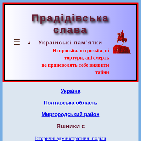
Прадідівська
слава
☰
Українські пам’ятки
Ні просьби, ні грозьби, ні
тортури, ані смерть
не приневолять тебе виявити
тайни
Україна
Полтавська область
Миргородський район
Яшники с
Історичні адміністративні поділи