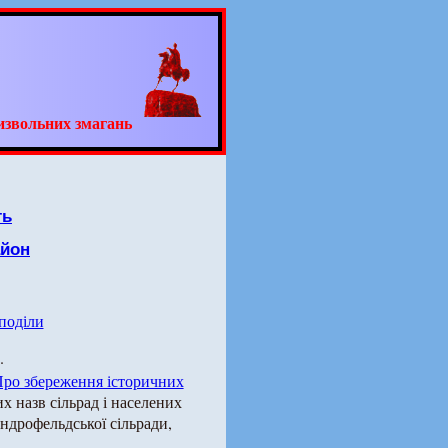
извольних змагань
ть
айон
 поділи
.
ро збереження історичних
х назв сільрад і населених
андрофельдської сільради,