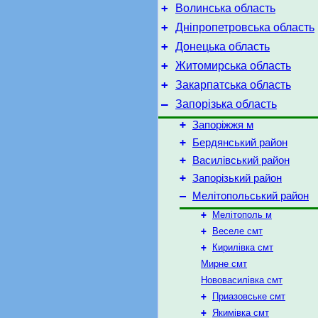
+
Волинська область
+
Дніпропетровська область
+
Донецька область
+
Житомирська область
+
Закарпатська область
–
Запорізька область
+
Запоріжжя м
+
Бердянський район
+
Василівський район
+
Запорізький район
–
Мелітопольський район
+
Мелітополь м
+
Веселе смт
+
Кирилівка смт
Мирне смт
Нововасилівка смт
+
Приазовське смт
+
Якимівка смт