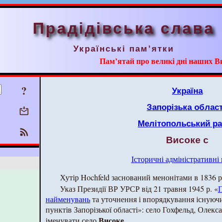
Прадідівська слава
Українські пам’ятки
Пам’ятай про великі дні наших В
?
Україна
Запорізька облас
Мелітопольський р
Високе с
Історичні адміністративні
Хутір Hochfeld заснований менонітами в 1836 р
Указ Президії ВР УРСР від 21 травня 1945 р. «
П
найменувань
та уточнення і впорядкування існуючи
пунктів Запорізької області»: село Гохфельд, Олекс
Високе
іменувати село
…