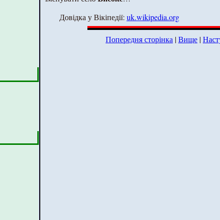
Довідка у Вікіпедії:
uk.wikipedia.org
Попередня сторінка
|
Вище
|
Наст