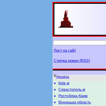
Лист на сайт
Стрічка новин (RSS)
^
Україна
+
Київ м
+
Севастополь м
+
Республіка Крим
+
Вінницька область