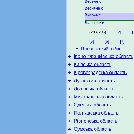
Веселе с
Весняне с
Високе с
Вишневе с
(
29
/ 206)
[2]
[
[5]
[6]
[7]
+
Пологівський район
+
Івано-Франківська область
+
Київська область
+
Кіровоградська область
+
Луганська область
+
Львівська область
+
Миколаївська область
+
Одеська область
+
Полтавська область
+
Рівненська область
+
Сумська область