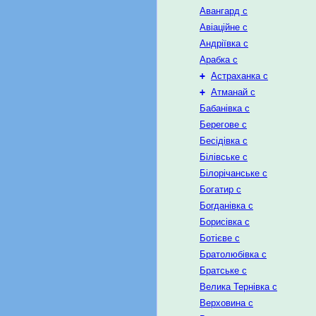
Авангард с
Авіаційне с
Андріївка с
Арабка с
+
Астраханка с
+
Атманай с
Бабанівка с
Берегове с
Бесідівка с
Білівське с
Білорічанське с
Богатир с
Богданівка с
Борисівка с
Ботієве с
Братолюбівка с
Братське с
Велика Тернівка с
Верховина с