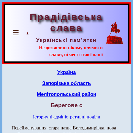
Прадідівська
слава
☰
Українські пам’ятки
Не дозволиш нікому плямити
слави, ні честі твоєї нації
Україна
Запорізька область
Мелітопольський район
Берегове с
Історичні адміністративні поділи
Перейменування: стара назва Володимирівка, нова