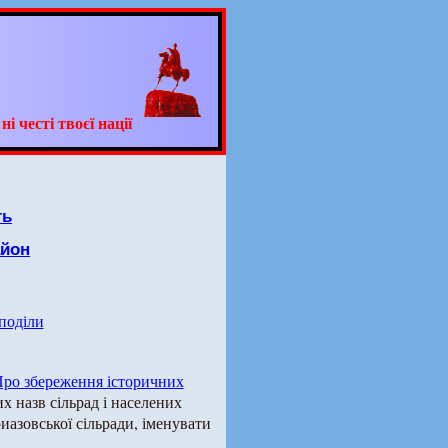
 честі твоєї нації
ть
айон
 поділи
ро збереження історичних
х назв сільрад і населених
иазовської сільради, іменувати