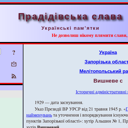
Прадідівська слава
Українські пам’ятки
Не дозволиш нікому плямити слави, ні
?
Україна
Запорізька облас
Мелітопольський р
Вишневе с
Історичні адміністративні
1929 — дата заснування.
Указ Президії ВР УРСР від 21 травня 1945 р. «
П
найменувань
та уточнення і впорядкування існуючи
пунктів Запорізької області»: хутір Альшин № 1, Пр
Вишневий
хутір
.