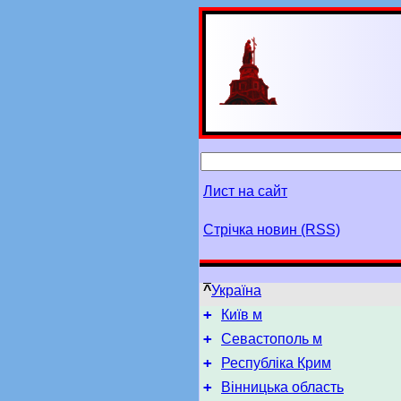
Лист на сайт
Стрічка новин (RSS)
^
Україна
+
Київ м
+
Севастополь м
+
Республіка Крим
+
Вінницька область