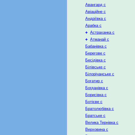
Авангард с
Авіаційне с
Андріївка с
Арабка с
+
Астраханка с
+
Атманай с
Бабанівка с
Берегове с
Бесідівка с
Білівське с
Білорічанське с
Богатир с
Богданівка с
Борисівка с
Ботієве с
Братолюбівка с
Братське с
Велика Тернівка с
Верховина с