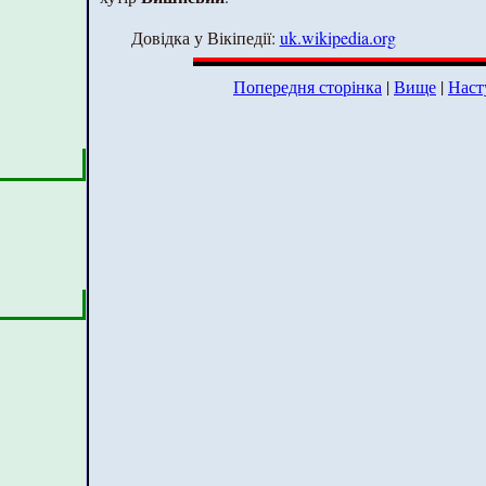
Довідка у Вікіпедії:
uk.wikipedia.org
Попередня сторінка
|
Вище
|
Наст