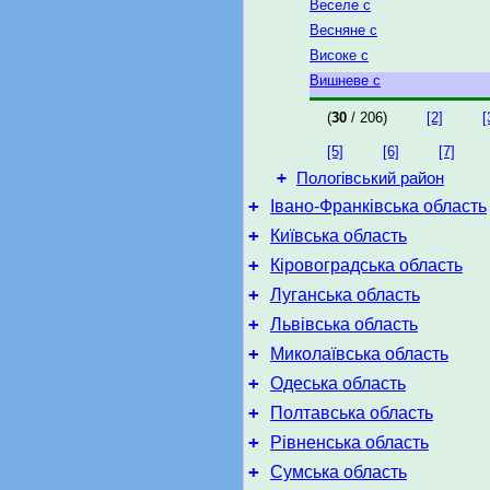
Веселе с
Весняне с
Високе с
Вишневе с
(
30
/ 206)
[2]
[
[5]
[6]
[7]
+
Пологівський район
+
Івано-Франківська область
+
Київська область
+
Кіровоградська область
+
Луганська область
+
Львівська область
+
Миколаївська область
+
Одеська область
+
Полтавська область
+
Рівненська область
+
Сумська область