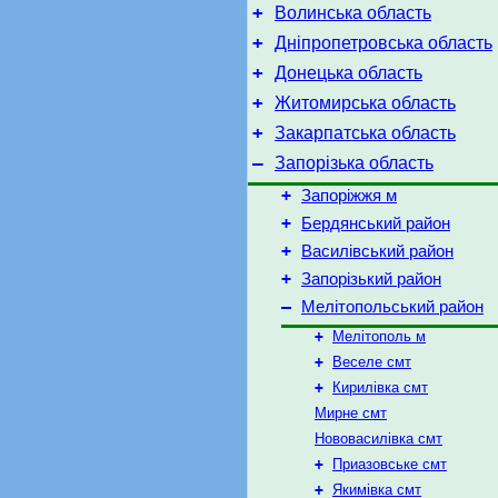
+
Волинська область
+
Дніпропетровська область
+
Донецька область
+
Житомирська область
+
Закарпатська область
–
Запорізька область
+
Запоріжжя м
+
Бердянський район
+
Василівський район
+
Запорізький район
–
Мелітопольський район
+
Мелітополь м
+
Веселе смт
+
Кирилівка смт
Мирне смт
Нововасилівка смт
+
Приазовське смт
+
Якимівка смт