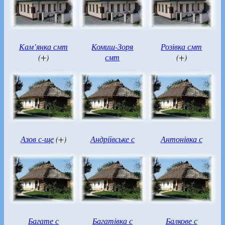
Кам’янка смт
Комиш-Зоря
Розівка смт
(+)
смт
(+)
Азов с-ще
(+)
Андріївське с
Антонівка с
Багате с
Багатівка с
Балкове с