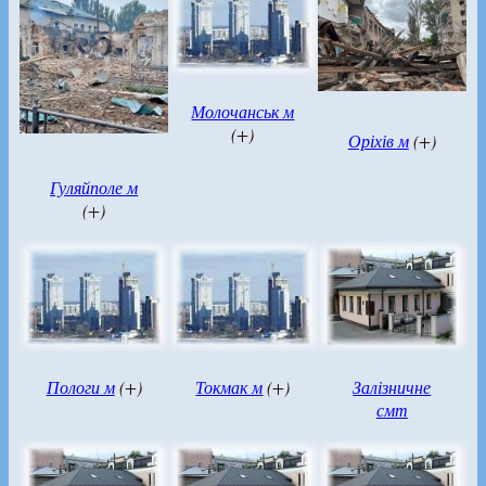
Молочанськ м
(+)
Оріхів м
(+)
Гуляйполе м
(+)
Пологи м
(+)
Токмак м
(+)
Залізничне
смт