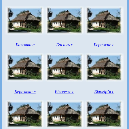
Балочки с
Басань с
Бережне с
Березівка с
Біловеж с
Білогір’я с