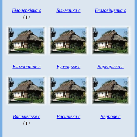
Білоцерківка с
Більманка с
Благовіщенка с
(+)
Благодатне с
Бурлацьке с
Варварівка с
Василівське с
Васинівка с
Вербове с
(+)