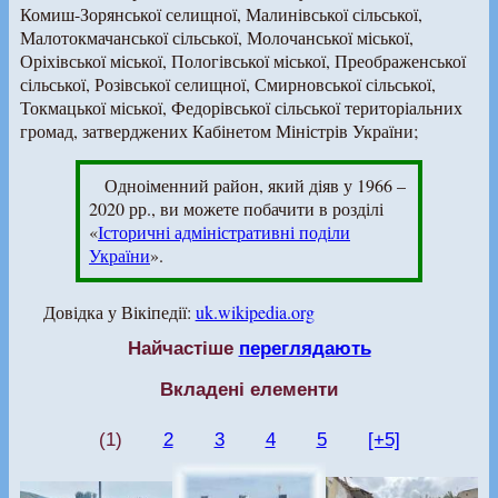
Комиш-Зорянської селищної, Малинівської сільської,
Малотокмачанської сільської, Молочанської міської,
Оріхівської міської, Пологівської міської, Преображенської
сільської, Розівської селищної, Смирновської сільської,
Токмацької міської, Федорівської сільської територіальних
громад, затверджених Кабінетом Міністрів України;
Одноіменний район, який діяв у 1966 –
2020 рр., ви можете побачити в розділі
«
Історичні адміністративні поділи
України
».
Довідка у Вікіпедії:
uk.wikipedia.org
Найчастіше
переглядають
Вкладені елементи
(1)
2
3
4
5
[+5]