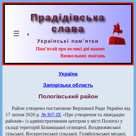
Прадідівська
слава
☰
Українські пам’ятки
Пам’ятай про великі дні наших
Визвольних змагань
Україна
Запорізька область
Пологівський район
Район утворено постановою Верховної Ради України від
17 липня 2020 р.
№ 807-IX
«Про утворення та ліквідацію
районів» (з адміністративним центром у місті Пологи) у
складі територій Більмацької селищної, Воздвижівської
сільської, Воскресенської сільської, Гуляйпільської міської,