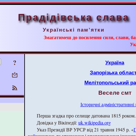
Прадідівська слава
Українські пам’ятки
Змагатимеш до посилення сили, слави, ба
Ук
?
Україна
Запорізька облас
Мелітопольський р
Веселе смт
Історичні адміністративні
Перша згадка про селище датована 1815 роком.
Довідка у Вікіпедії:
uk.wikipedia.org
Указ Президії ВР УРСР від 21 травня 1945 р. «
П
найменувань
та уточнення і впорядкування існуючи