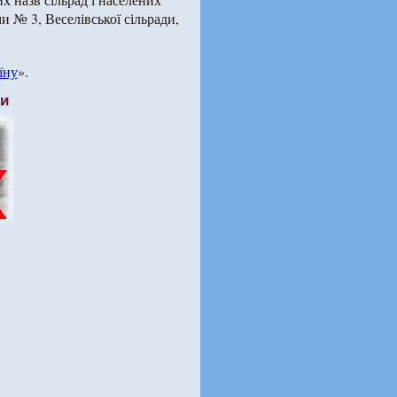
и № 3, Веселівської сільради,
їну
».
ти