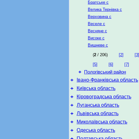
Братське с
Велика Тернівка с
Верховина с
Веселе с
Весняне с
Високе с
Вишневе с
(
2
/ 206)
[2]
[3
[5]
[6]
[7]
+
Пологівський район
+
Івано-Франківська область
+
Київська область
+
Кіровоградська область
+
Луганська область
+
Львівська область
+
Миколаївська область
+
Одеська область
+
Полтавська область