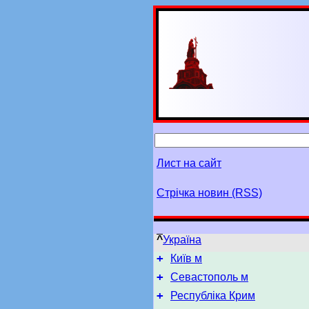
Лист на сайт
Стрічка новин (RSS)
^
Україна
+
Київ м
+
Севастополь м
+
Республіка Крим