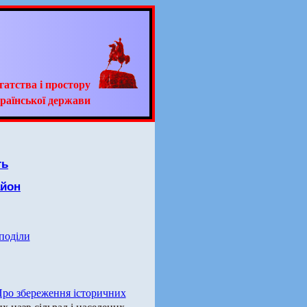
гатства і простору
раїнської держави
ть
айон
 поділи
ро збереження історичних
х назв сільрад і населених