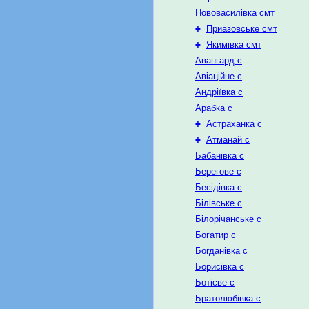
Нововасилівка смт
+
Приазовське смт
+
Якимівка смт
Авангард с
Авіаційне с
Андріївка с
Арабка с
+
Астраханка с
+
Атманай с
Бабанівка с
Берегове с
Бесідівка с
Білівське с
Білорічанське с
Богатир с
Богданівка с
Борисівка с
Ботієве с
Братолюбівка с