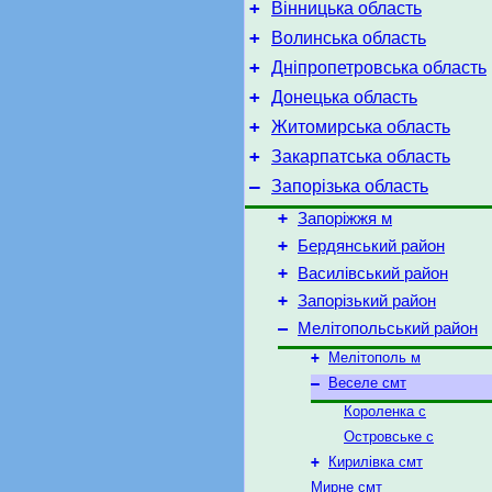
+
Вінницька область
+
Волинська область
+
Дніпропетровська область
+
Донецька область
+
Житомирська область
+
Закарпатська область
–
Запорізька область
+
Запоріжжя м
+
Бердянський район
+
Василівський район
+
Запорізький район
–
Мелітопольський район
+
Мелітополь м
–
Веселе смт
Короленка с
Островське с
+
Кирилівка смт
Мирне смт