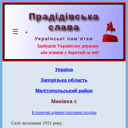
Прадідівська
слава
☰
Українські пам’ятки
Здобудеш Українську державу
або згинеш у боротьбі за неї!
Україна
Запорізька область
Мелітопольський район
Маківка с
Історичні адміністративні поділи
Село засноване 1921 року.