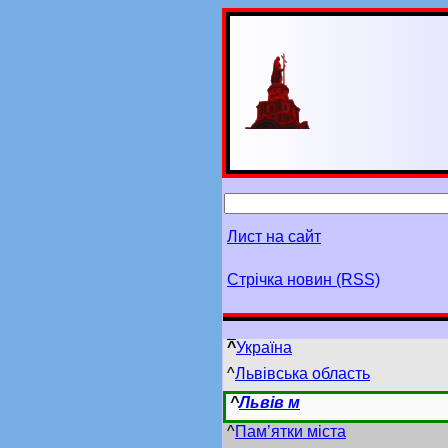
Лист на сайт
Стрічка новин (RSS)
^
Україна
^
Львівська область
^
Львів м
^
Пам’ятки міста