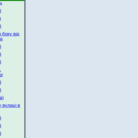
яд
)
)
)
 боку від
ва
)
)
)
.
щу
)
)
а)
 вулиці в
)
)
)