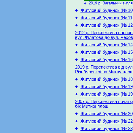
+
2019 р. Загальний вигл
+
Житловий будинок (№ 10
+
Житловий будинок (№ 11
+
Житловий будинок (№ 12
2012 р. Перспектива парного
вул. Філатова до вул. Чехо
+
Житловий будинок (№ 14
+
Житловий будинок (№ 15
+
Житловий будинок (№ 16
2019 р. Перспектива від вул
Різьбярської на Митну пло
+
Житловий будинок (№ 18
+
Житловий будинок (№ 19
+
Житловий будинок (№ 19
2007 р. Перспектива початку
бік Митної площі
+
Житловий будинок (№ 20
+
Житловий будинок (№ 22
+
Житловий будинок (№ 23