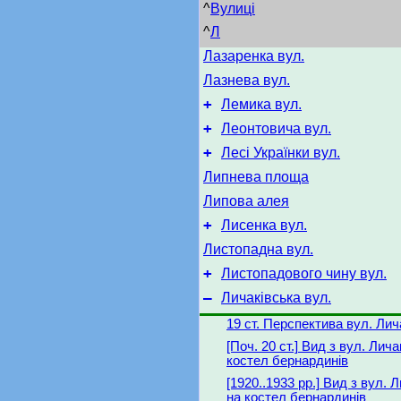
^
Вулиці
^
Л
Лазаренка вул.
Лазнева вул.
+
Лемика вул.
+
Леонтовича вул.
+
Лесі Українки вул.
Липнева площа
Липова алея
+
Лисенка вул.
Листопадна вул.
+
Листопадового чину вул.
–
Личаківська вул.
19 ст. Перспектива вул. Лич
[Поч. 20 ст.] Вид з вул. Лича
костел бернардинів
[1920..1933 рр.] Вид з вул. 
на костел бернардинів