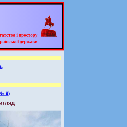
гатства і простору
раїнської держави
ь
№ 9)
вигляд