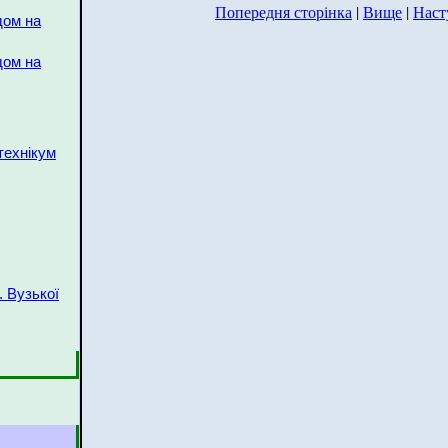
Попередня сторінка
|
Вище
|
Наст
дом на
дом на
технікум
. Вузької