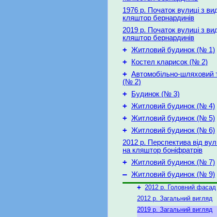
1976 р. Початок вулиці з ви
кляштор бернардинів
2019 р. Початок вулиці з ви
кляштор бернардинів
+
Житловий будинок (№ 1)
+
Костел кларисок (№ 2)
+
Автомобільно-шляховий 
(№ 2)
+
Будинок (№ 3)
+
Житловий будинок (№ 4)
+
Житловий будинок (№ 5)
+
Житловий будинок (№ 6)
2012 р. Перспектива від вул
на кляштор боніфратрів
+
Житловий будинок (№ 7)
–
Житловий будинок (№ 9)
+
2012 р. Головний фасад
2012 р. Загальний вигляд
2019 р. Загальний вигляд