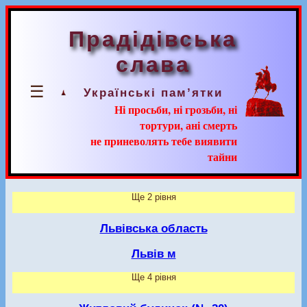
Прадідівська
слава
☰
Українські пам’ятки
Ні просьби, ні грозьби, ні
тортури, ані смерть
не приневолять тебе виявити
тайни
Ще 2 рівня
Львівська область
Львів м
Ще 4 рівня