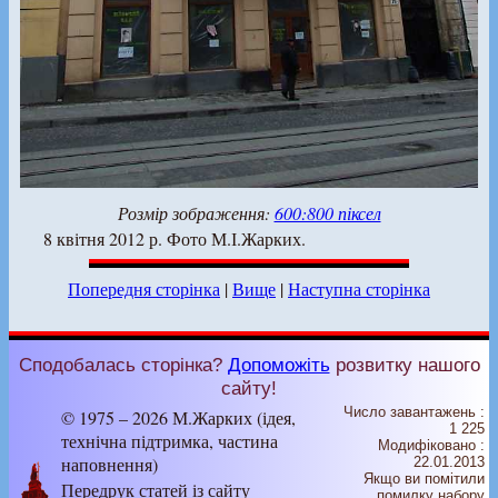
Розмір зображення:
600:800 піксел
8 квітня 2012 р. Фото М.І.Жарких.
Попередня сторінка
|
Вище
|
Наступна сторінка
Сподобалась сторінка?
Допоможіть
розвитку нашого
сайту!
Число завантажень :
© 1975 – 2026 М.Жарких (ідея,
1 225
технічна підтримка, частина
Модифіковано :
наповнення)
22.01.2013
Якщо ви помітили
Передрук статей із сайту
помилку набору