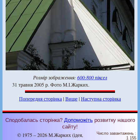
Розмір зображення:
600:800 піксел
31 травня 2005 р. Фото М.І.Жарких.
Попередня сторінка
|
Вище
|
Наступна сторінка
Сподобалась сторінка?
Допоможіть
розвитку нашого
сайту!
Число завантажень :
© 1975 – 2026 М.Жарких (ідея,
1 155