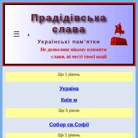
Прадідівська
слава
☰
Українські пам’ятки
Не дозволиш нікому плямити
слави, ні честі твоєї нації
Ще 1 рівень
Україна
Київ м
Ще 5 рівнів
Собор св.Софії
Ще 1 рівень