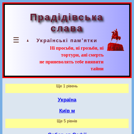
Прадідівська
слава
☰
Українські пам’ятки
Ні просьби, ні грозьби, ні
тортури, ані смерть
не приневолять тебе виявити
тайни
Ще 1 рівень
Україна
Київ м
Ще 5 рівнів