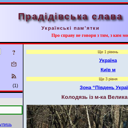
Прадідівська слава
Українські пам’ятки
Про справу не говори з тим, з ким мо
?
Ще 1 рівень
Україна
Київ м
Ще 3 рівня
(1)
Зона “Південь Укра
Колодязь із м-ка Велик
вулиць