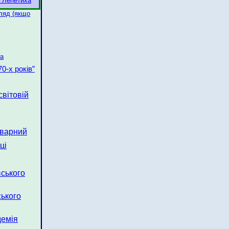
а Лепетиха
гляд (якщо
ка
0-х років”
світовій
оварний
ці
вського
ського
демія