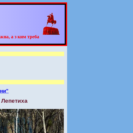
жна, а з ким треба
їни”
а Лепетиха