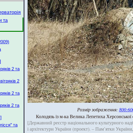
ерваторія
и та
2009)
а
]
ряків 2 та
вітряків 2
ряків 2 та
ряків 2 та
Розмір зображення:
800:60
Колодязь із м-ка Велика Лепетиха Херсонської об
]
[Державний реєстр національного культурного над
лісся” та
і архітектури України (проект). – Пам’ятки України,