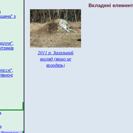
Вкладені елемен
н
щина” з
ділля”,
вітряків
2011 р. Загальний
вигляд (якщо це
колодязь)
лісся”,
півночі
а
а