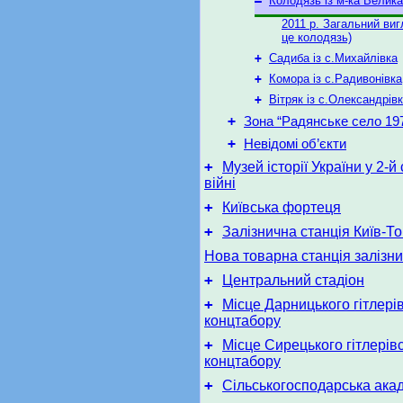
–
Колодязь із м-ка Велик
2011 р. Загальний ви
це колодязь)
+
Садиба із с.Михайлівка
+
Комора із с.Радивонівка
+
Вітряк із с.Олександрів
+
Зона “Радянське село 197
+
Невідомі об’єкти
+
Музей історії України у 2-й 
війні
+
Київська фортеця
+
Залізнична станція Київ-Т
Нова товарна станція залізни
+
Центральний стадіон
+
Місце Дарницького гітлері
концтабору
+
Місце Сирецького гітлерів
концтабору
+
Сільськогосподарська ака