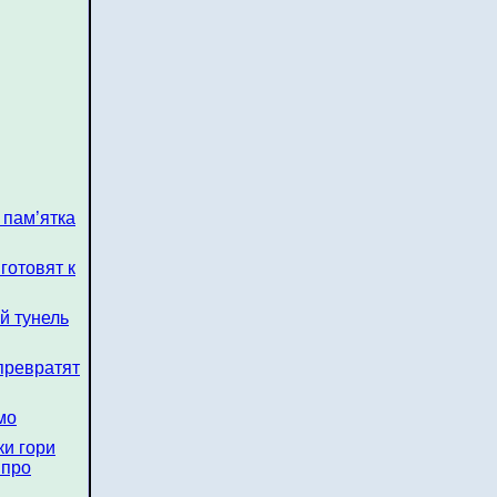
 пам’ятка
готовят к
ий тунель
 превратят
мо
ки гори
 про