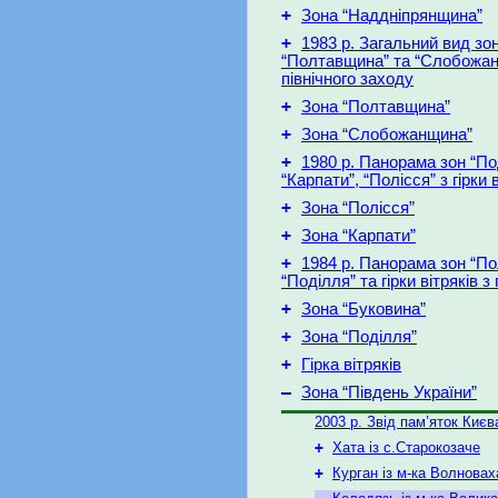
+
Зона “Наддніпрянщина”
+
1983 р. Загальний вид зо
“Полтавщина” та “Слобожан
північного заходу
+
Зона “Полтавщина”
+
Зона “Слобожанщина”
+
1980 р. Панорама зон “По
“Карпати”, “Полісся” з гірки 
+
Зона “Полісся”
+
Зона “Карпати”
+
1984 р. Панорама зон “По
“Поділля” та гірки вітряків з 
+
Зона “Буковина”
+
Зона “Поділля”
+
Гірка вітряків
–
Зона “Південь України”
2003 р. Звід пам’яток Києв
+
Хата із с.Старокозаче
+
Курган із м-ка Волновах