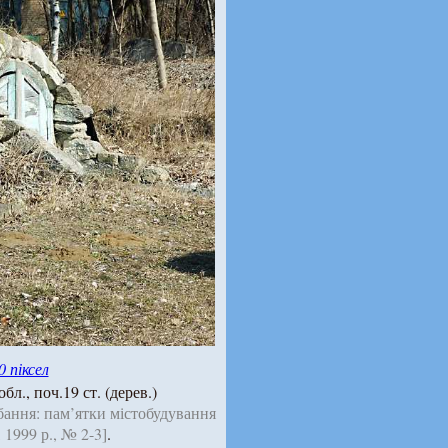
0 піксел
л., поч.19 ст. (дерев.)
бання: пам’ятки містобудування
 1999 р., № 2-3]
.