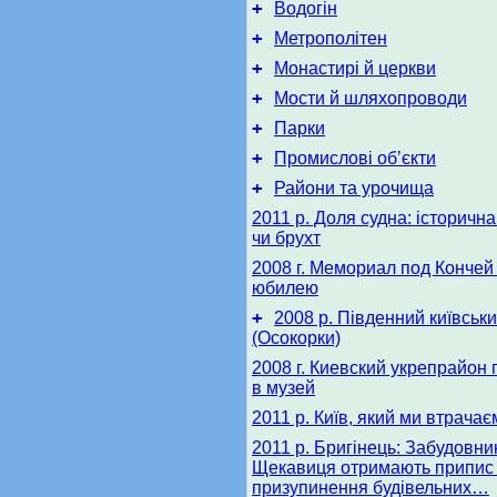
+
Водогін
+
Метрополітен
+
Монастирі й церкви
+
Мости й шляхопроводи
+
Парки
+
Промислові об’єкти
+
Райони та урочища
2011 р. Доля судна: історична
чи брухт
2008 г. Мемориал под Кончей 
юбилею
+
2008 р. Південний київськ
(Осокорки)
2008 г. Киевский укрепрайон
в музей
2011 р. Київ, який ми втрачає
2011 р. Бригінець: Забудовни
Щекавиця отримають припис
призупинення будівельних…