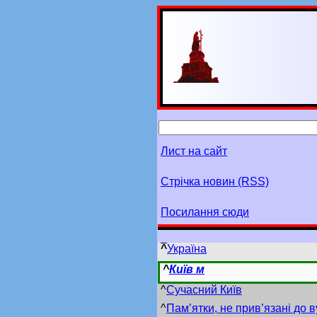
Лист на сайт
Стрічка новин (RSS)
Посилання сюди
^
Україна
^
Київ м
^
Сучасний Київ
^
Пам’ятки, не прив’язані до 