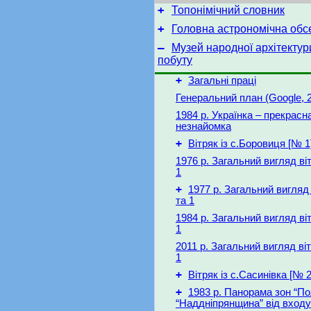
+
Топонімічний словник
+
Головна астрономічна обс
–
Музей народної архітектур
побуту
+
Загальні праці
Генеральний план (Google, 
1984 р. Українка – прекрасн
незнайомка
+
Вітряк із с.Боровиця [№ 1
1976 р. Загальний вигляд віт
1
+
1977 р. Загальний вигляд 
та 1
1984 р. Загальний вигляд віт
1
2011 р. Загальний вигляд віт
1
+
Вітряк із с.Сасинівка [№ 2
+
1983 р. Панорама зон “По
“Наддніпрянщина” від входу