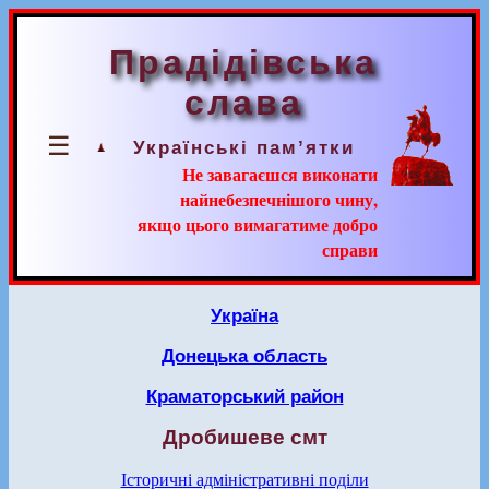
Прадідівська
слава
☰
Українські пам’ятки
Не завагаєшся виконати
найнебезпечнішого чину,
якщо цього вимагатиме добро
справи
Україна
Донецька область
Краматорський район
Дробишеве смт
Історичні адміністративні поділи