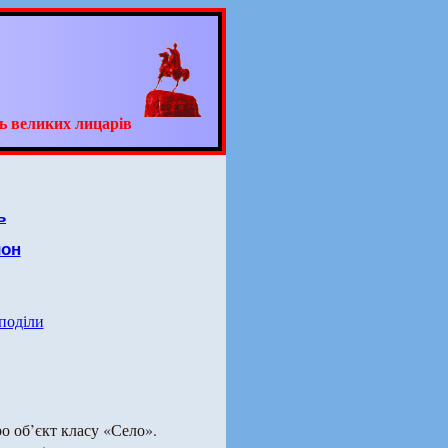
ь великих лицарів
ь
йон
 поділи
о об’єкт класу «Село».