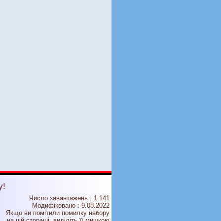
у!
Число завантажень : 1 141
Модифіковано :
9.08.2022
Якщо ви помітили помилку набору
на цiй сторiнцi, видiлiть її мишкою