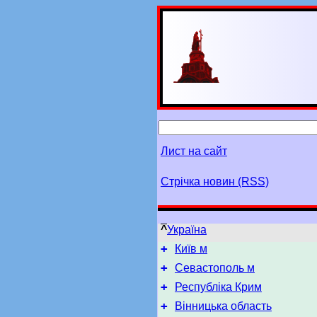
Лист на сайт
Стрічка новин (RSS)
^
Україна
+
Київ м
+
Севастополь м
+
Республіка Крим
+
Вінницька область