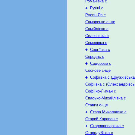
Романівка с
+
Рубці с
Русин Яр с
Самарське с-ще
Самійлівка с
Селезнівка с
Семенівка с
+
Сергіївка с
Середнє с
+
Сидорове с
Соснове с-ще
+
Софіївка с (Дружківська
Софіївка с (Олександрівсь
Софіїно-Лиман с
Спасько-Михайлівка с
Ставки с-ще
+
Стара Миколаївка с
Старий Караван с
+
Староварварівка с
Стародубівка с