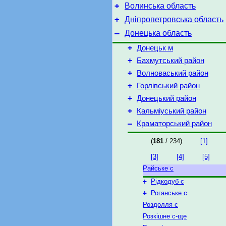
+
Волинська область
+
Дніпропетровська область
–
Донецька область
+
Донецьк м
+
Бахмутський район
+
Волноваський район
+
Горлівський район
+
Донецький район
+
Кальміуський район
–
Краматорський район
(
181
/ 234)
[1]
[3]
[4]
[5]
Райське с
+
Рідкодуб с
+
Роганське с
Роздолля с
Розкішне с-ще