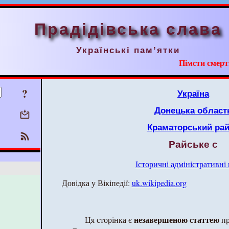
Прадідівська слава
Українські пам’ятки
Пімсти смерт
?
Україна
Донецька област
Краматорський ра
Райське с
Історичні адміністративні
Довідка у Вікіпедії:
uk.wikipedia.org
незавершеною статтею
Ця сторінка є
пр