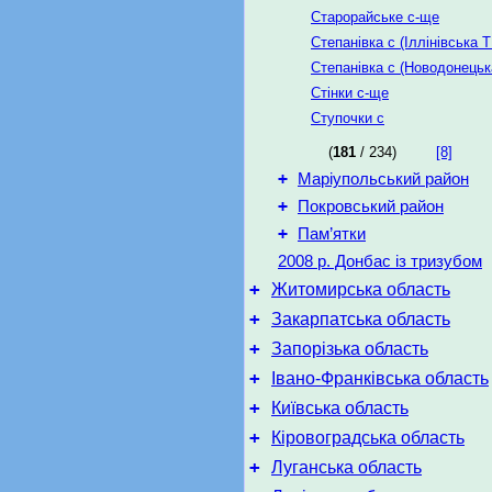
Старорайське с-ще
Степанівка с (Іллінівська Т
Степанівка с (Новодонецьк
Стінки с-ще
Ступочки с
(
181
/ 234)
[8]
+
Маріупольський район
+
Покровський район
+
Пам’ятки
2008 р. Донбас із тризубом
+
Житомирська область
+
Закарпатська область
+
Запорізька область
+
Івано-Франківська область
+
Київська область
+
Кіровоградська область
+
Луганська область