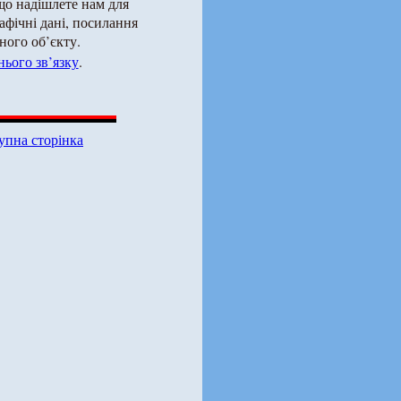
що надішлете нам для
рафічні дані, посилання
ного об’єкту.
ього зв’язку
.
упна сторінка