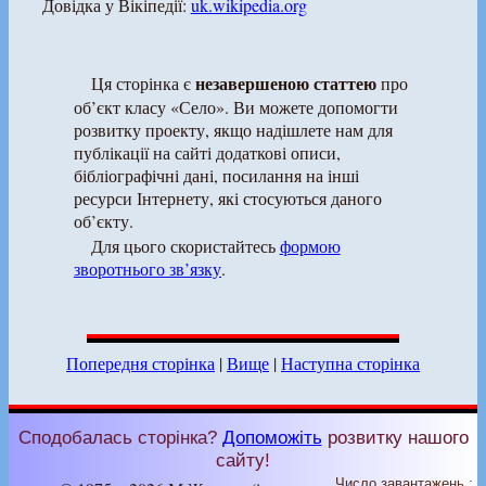
Довідка у Вікіпедії:
uk.wikipedia.org
незавершеною статтею
Ця сторінка є
про
об’єкт класу «Село». Ви можете допомогти
розвитку проекту, якщо надішлете нам для
публікації на сайті додаткові описи,
бібліографічні дані, посилання на інші
ресурси Інтернету, які стосуються даного
об’єкту.
Для цього скористайтесь
формою
зворотнього зв’язку
.
Попередня сторінка
|
Вище
|
Наступна сторінка
Сподобалась сторінка?
Допоможіть
розвитку нашого
сайту!
Число завантажень :