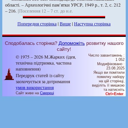
області. – Археологічні пам’ятки УРСР, 1949 р., т. 2, с. 212
– 216.
[Поселення 12 – 7 ст. до н.е.
Попередня сторінка
|
Вище
|
Наступна сторінка
Сподобалась сторінка?
Допоможіть
розвитку нашого
сайту!
Число завантажень :
© 1975 – 2026 М.Жарких (ідея,
1 052
технічна підтримка, частина
Модифіковано :
наповнення)
23.08.2025
Якщо ви помітили
Передрук статей із сайту
помилку набору
заохочується за дотримання
на цiй сторiнцi,
видiлiть її мишкою
умов використання
та натисніть
Сайт живе на
Смереці
Ctrl+Enter
.