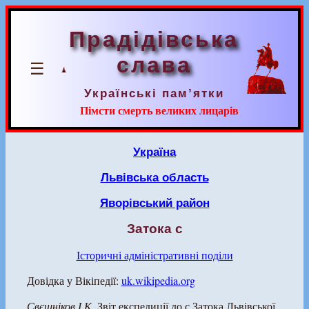
Прадідівська
слава
☰
Українські пам’ятки
Пімсти смерть великих лицарів
Україна
Львівська область
Яворівський район
Затока с
Історичні адміністративні поділи
Довідка у Вікіпедії:
uk.wikipedia.org
Свєшніков І.К.
Звіт експедиції до с.Затока Львівської