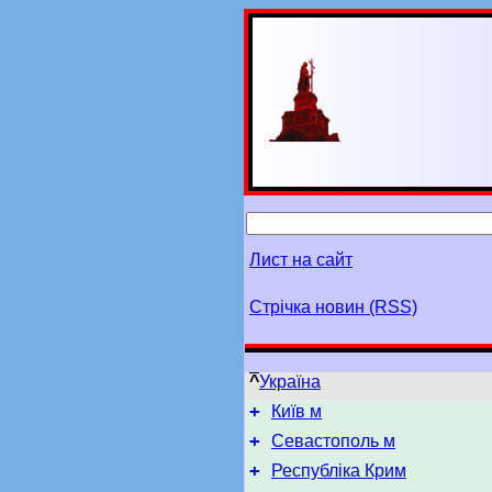
Лист на сайт
Стрічка новин (RSS)
^
Україна
+
Київ м
+
Севастополь м
+
Республіка Крим