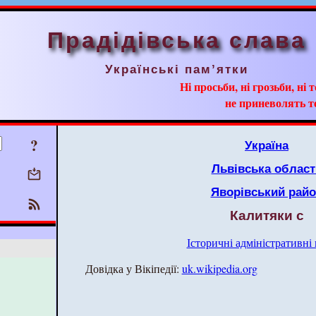
Прадідівська слава
Українські пам’ятки
Ні просьби, ні грозьби, ні 
не приневолять т
?
Україна
Львівська област
Яворівський рай
Калитяки с
Історичні адміністративні
Довідка у Вікіпедії:
uk.wikipedia.org