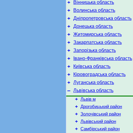
+
Вінницька область
+
Волинська область
+
Дніпропетровська область
+
Донецька область
+
Житомирська область
+
Закарпатська область
+
Запорізька область
+
Івано-Франківська область
+
Київська область
+
Кіровоградська область
+
Луганська область
–
Львівська область
+
Львів м
+
Дрогобицький район
+
Золочівський район
+
Львівський район
+
Самбірський район