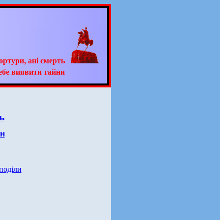
тортури, ані смерть
ебе виявити тайни
ь
он
 поділи