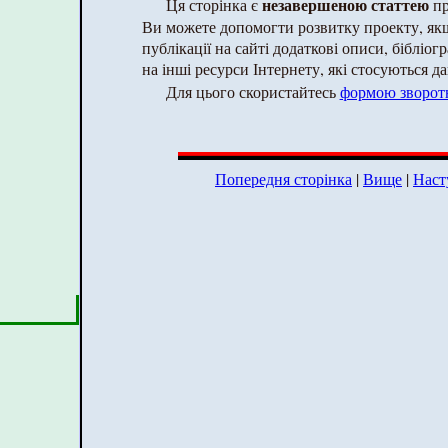
незавершеною статтею
Ця сторінка є
пр
Ви можете допомогти розвитку проекту, як
публікації на сайті додаткові описи, бібліог
на інші ресурси Інтернету, які стосуються да
Для цього скористайтесь
формою зворотн
Попередня сторінка
|
Вище
|
Наст