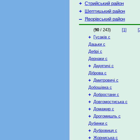
+
Стрийський район
+
Шептицький район
–
Яворівський район
(
90
/ 243)
[1]
[
+
Гусаків с
Дацьки с
Дебрі с
Дернаки с
+
Дидятичі с
Діброва с
+
Дмитровичі с
Добощівка с
+
Добростани с
+
Довгомостиська с
+
Домажир с
+
Дрогомишль с
Дубинки с
+
Дубровиця с
+
Жорниська с