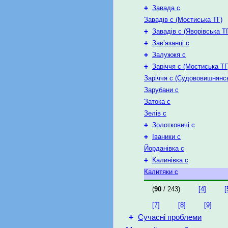
+
Завада с
Завадів с (Мостиська ТГ)
+
Завадів с (Яворівська Т
+
Зав’язанці с
+
Залужжя с
+
Заріччя с (Мостиська ТГ
Заріччя с (Судововишнянс
Зарубани с
Затока с
Зелів с
+
Золотковичі с
+
Іваники с
Йорданівка с
+
Калинівка с
Калитяки с
(
90
/ 243)
[4]
[
[7]
[8]
[9]
+
Сучасні проблеми