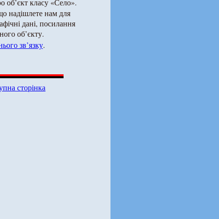
о об’єкт класу «Село».
що надішлете нам для
рафічні дані, посилання
ного об’єкту.
ього зв’язку
.
упна сторінка