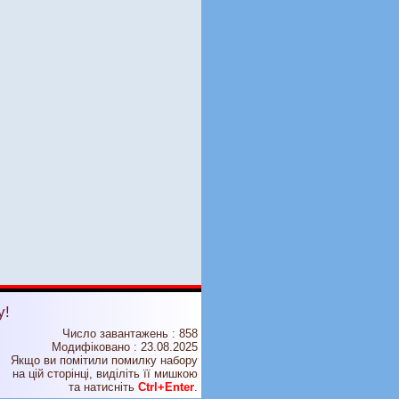
у!
Число завантажень : 858
Модифіковано :
23.08.2025
Якщо ви помітили помилку набору
на цiй сторiнцi, видiлiть її мишкою
та натисніть
Ctrl+Enter
.