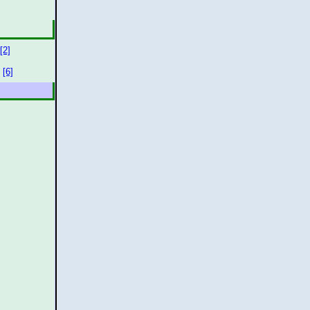
[2]
[6]