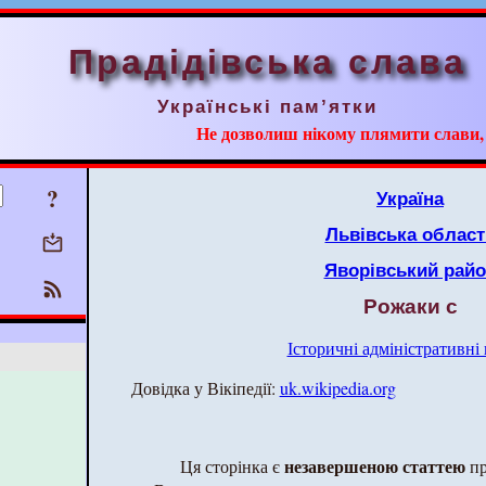
Прадідівська слава
Українські пам’ятки
Не дозволиш нікому плямити слави, ні
?
Україна
Львівська област
Яворівський рай
Рожаки с
Історичні адміністративні
Довідка у Вікіпедії:
uk.wikipedia.org
незавершеною статтею
Ця сторінка є
пр