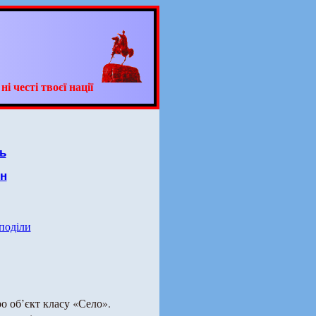
 честі твоєї нації
ь
он
 поділи
о об’єкт класу «Село».