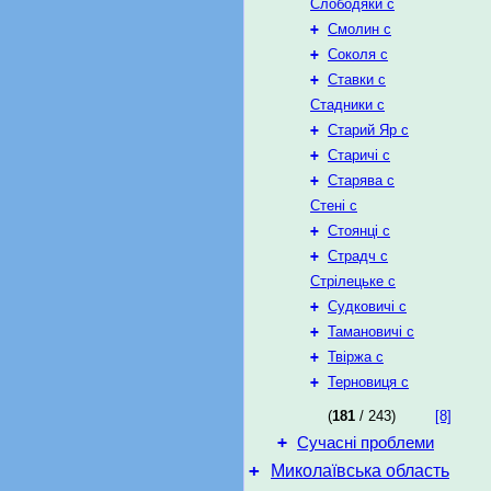
Слободяки с
+
Смолин с
+
Соколя с
+
Ставки с
Стадники с
+
Старий Яр с
+
Старичі с
+
Старява с
Стені с
+
Стоянці с
+
Страдч с
Стрілецьке с
+
Судковичі с
+
Тамановичі с
+
Твіржа с
+
Терновиця с
(
181
/ 243)
[8]
+
Сучасні проблеми
+
Миколаївська область