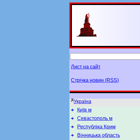
Лист на сайт
Стрічка новин (RSS)
^
Україна
+
Київ м
+
Севастополь м
+
Республіка Крим
+
Вінницька область