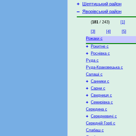
+
Шептицький район
–
Яворівський район
(
181
/ 243)
[1]
[3]
[4]
[5]
Рожаки с
+
Рокитне с
+
Роснівка с
Руда с
Руда-Краковецька с
Салаші с
+
Санники с
+
Сарни с
+
Свидниця с
+
Семирівка с
Середина с
+
Середкевичі с
Середній Горб с
Слабаш с