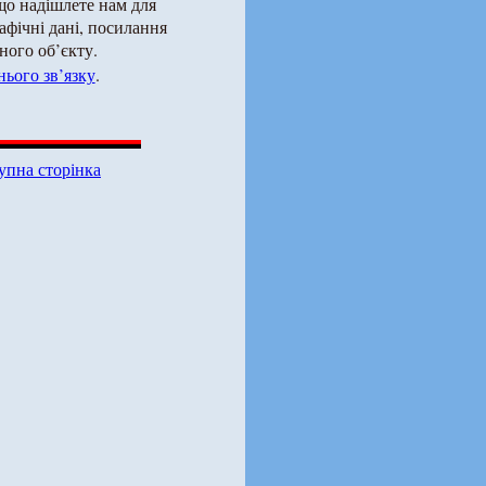
що надішлете нам для
рафічні дані, посилання
ного об’єкту.
ього зв’язку
.
упна сторінка