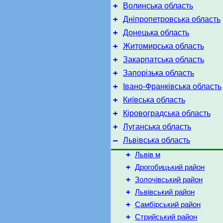
+
Волинська область
+
Дніпропетровська область
+
Донецька область
+
Житомирська область
+
Закарпатська область
+
Запорізька область
+
Івано-Франківська область
+
Київська область
+
Кіровоградська область
+
Луганська область
–
Львівська область
+
Львів м
+
Дрогобицький район
+
Золочівський район
+
Львівський район
+
Самбірський район
+
Стрийський район