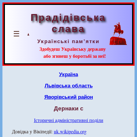
Прадідівська
слава
☰
Українські пам’ятки
Здобудеш Українську державу
або згинеш у боротьбі за неї!
Україна
Львівська область
Яворівський район
Дернаки с
Історичні адміністративні поділи
Довідка у Вікіпедії:
uk.wikipedia.org