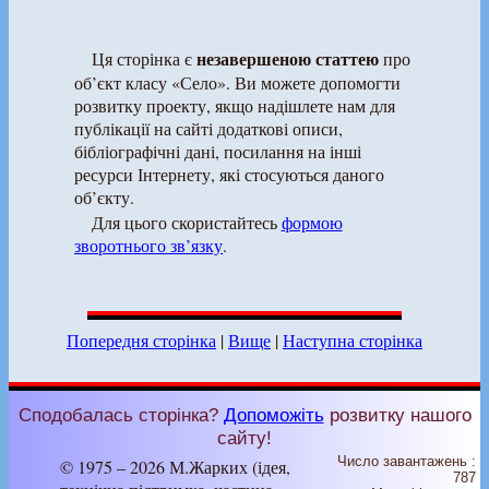
незавершеною статтею
Ця сторінка є
про
об’єкт класу «Село». Ви можете допомогти
розвитку проекту, якщо надішлете нам для
публікації на сайті додаткові описи,
бібліографічні дані, посилання на інші
ресурси Інтернету, які стосуються даного
об’єкту.
Для цього скористайтесь
формою
зворотнього зв’язку
.
Попередня сторінка
|
Вище
|
Наступна сторінка
Сподобалась сторінка?
Допоможіть
розвитку нашого
сайту!
Число завантажень :
© 1975 – 2026 М.Жарких (ідея,
787