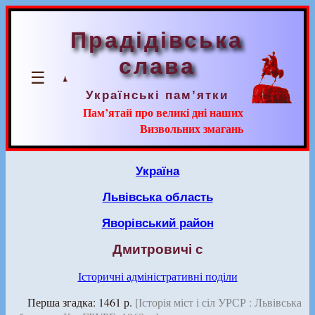
Прадідівська
слава
☰
Українські пам’ятки
Пам’ятай про великі дні наших
Визвольних змагань
Україна
Львівська область
Яворівський район
Дмитровичі с
Історичні адміністративні поділи
Перша згадка: 1461 р.
[Історія міст і сіл УРСР : Львівська