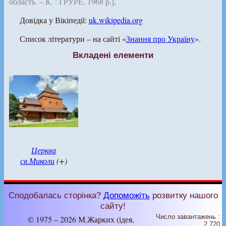
область. – К. : ГРУРЕ, 1968 р.]
.
Довідка у Вікіпедії:
uk.wikipedia.org
Список літератури – на сайті «
Знання про Україну
».
Вкладені елементи
Церква
св.Миколи
(+)
Сподобалась сторінка?
Допоможіть
розвитку нашого
сайту!
Число завантажень :
© 1975 – 2026 М.Жарких (ідея,
2 720