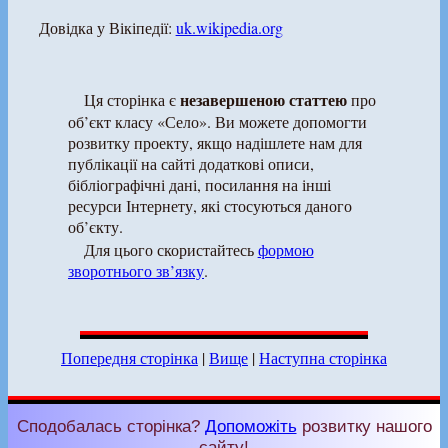
Довідка у Вікіпедії:
uk.wikipedia.org
незавершеною статтею
Ця сторінка є
про
об’єкт класу «Село». Ви можете допомогти
розвитку проекту, якщо надішлете нам для
публікації на сайті додаткові описи,
бібліографічні дані, посилання на інші
ресурси Інтернету, які стосуються даного
об’єкту.
Для цього скористайтесь
формою
зворотнього зв’язку
.
Попередня сторінка
|
Вище
|
Наступна сторінка
Сподобалась сторінка?
Допоможіть
розвитку нашого
сайту!