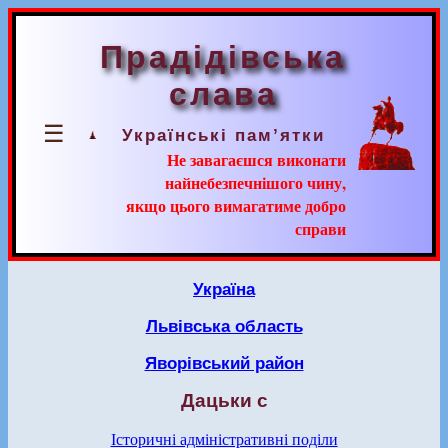
Прадідівська
слава
☰
Українські пам’ятки
Не завагаєшся виконати
найнебезпечнішого чину,
якщо цього вимагатиме добро
справи
Україна
Львівська область
Яворівський район
Дацьки с
Історичні адміністративні поділи