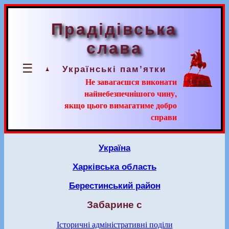
Прадідівська
слава
☰
Українські пам’ятки
Не завагаєшся виконати
найнебезпечнішого чину,
якщо цього вимагатиме добро
справи
Україна
Харківська область
Берестинський район
Забарине с
Історичні адміністративні поділи