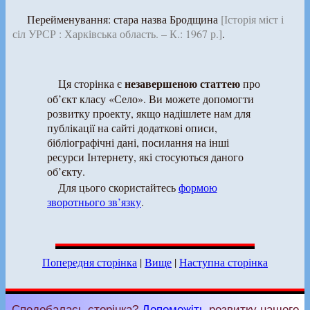
Перейменування: стара назва Бродщина
[Історія міст і
сіл УРСР : Харківська область. – К.: 1967 р.]
.
незавершеною статтею
Ця сторінка є
про
об’єкт класу «Село». Ви можете допомогти
розвитку проекту, якщо надішлете нам для
публікації на сайті додаткові описи,
бібліографічні дані, посилання на інші
ресурси Інтернету, які стосуються даного
об’єкту.
Для цього скористайтесь
формою
зворотнього зв’язку
.
Попередня сторінка
|
Вище
|
Наступна сторінка
Сподобалась сторінка?
Допоможіть
розвитку нашого