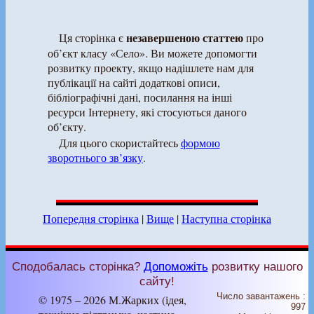
незавершеною статтею
Ця сторінка є
про
об’єкт класу «Село». Ви можете допомогти
розвитку проекту, якщо надішлете нам для
публікації на сайті додаткові описи,
бібліографічні дані, посилання на інші
ресурси Інтернету, які стосуються даного
об’єкту.
Для цього скористайтесь
формою
зворотнього зв’язку
.
Попередня сторінка
|
Вище
|
Наступна сторінка
Сподобалась сторінка?
Допоможіть
розвитку нашого
сайту!
Число завантажень :
© 1975 – 2026 М.Жарких (ідея,
997