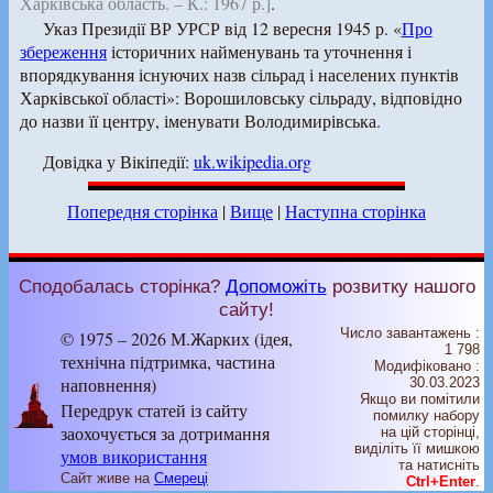
Харківська область. – К.: 1967 р.]
.
Указ Президії ВР УРСР від 12 вересня 1945 р. «
Про
збереження
історичних найменувань та уточнення і
впорядкування існуючих назв сільрад і населених пунктів
Харківської області»: Ворошиловську сільраду, відповідно
до назви її центру, іменувати Володимирівська.
Довідка у Вікіпедії:
uk.wikipedia.org
Попередня сторінка
|
Вище
|
Наступна сторінка
Сподобалась сторінка?
Допоможіть
розвитку нашого
сайту!
Число завантажень :
© 1975 – 2026 М.Жарких (ідея,
1 798
технічна підтримка, частина
Модифіковано :
наповнення)
30.03.2023
Якщо ви помітили
Передрук статей із сайту
помилку набору
заохочується за дотримання
на цiй сторiнцi,
видiлiть її мишкою
умов використання
та натисніть
Сайт живе на
Смереці
Ctrl+Enter
.