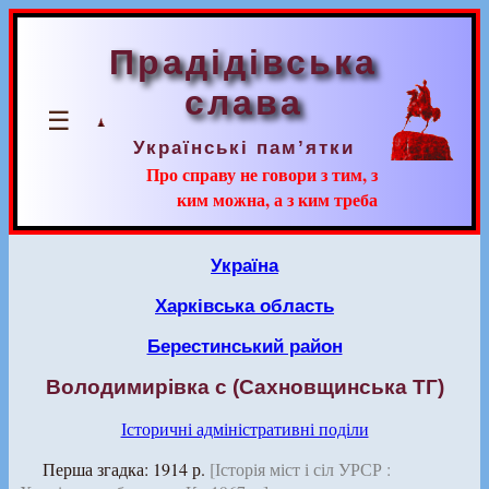
Прадідівська
слава
☰
Українські пам’ятки
Про справу не говори з тим, з
ким можна, а з ким треба
Україна
Харківська область
Берестинський район
Володимирівка с (Сахновщинська ТГ)
Історичні адміністративні поділи
Перша згадка: 1914 р.
[Історія міст і сіл УРСР :