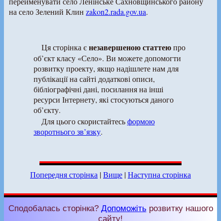
перейменувати село Ленінське Сахновщинського району
на село Зелений Клин
zakon2.rada.gov.ua
.
незавершеною статтею
Ця сторінка є
про
об’єкт класу «Село». Ви можете допомогти
розвитку проекту, якщо надішлете нам для
публікації на сайті додаткові описи,
бібліографічні дані, посилання на інші
ресурси Інтернету, які стосуються даного
об’єкту.
Для цього скористайтесь
формою
зворотнього зв’язку
.
Попередня сторінка
|
Вище
|
Наступна сторінка
Сподобалась сторінка?
Допоможіть
розвитку нашого
сайту!