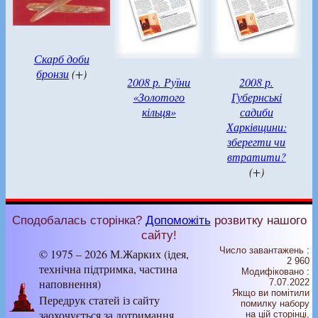
Скарб доби
бронзи
(+)
2008 р. Руїни
2008 р.
«Золотого
Губернські
кільця»
садиби
Харківщини:
зберегти чи
втратити?
(+)
Сподобалась сторінка?
Допоможіть
розвитку нашого
сайту!
Число завантажень :
© 1975 – 2026 М.Жарких (ідея,
2 960
технічна підтримка, частина
Модифіковано :
наповнення)
7.07.2022
Якщо ви помітили
Передрук статей із сайту
помилку набору
заохочується за дотримання
на цiй сторiнцi,