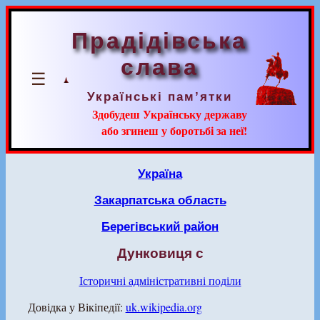
Прадідівська
слава
☰
Українські пам’ятки
Здобудеш Українську державу
або згинеш у боротьбі за неї!
Україна
Закарпатська область
Берегівський район
Дунковиця с
Історичні адміністративні поділи
Довідка у Вікіпедії:
uk.wikipedia.org