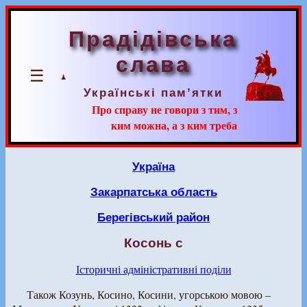
Прадідівська
слава
☰
Українські пам’ятки
Про справу не говори з тим, з
ким можна, а з ким треба
Україна
Закарпатська область
Берегівський район
Косонь с
Історичні адміністративні поділи
Також Козунь, Косино, Косини, угорською мовою –