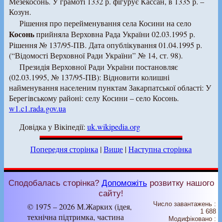
Мезекосонь. У грамоті 1332 р. фігурує Кассан, в 1335 р. –
Козун.
Рішення про перейменування села Косини на село
Косонь
прийняла Верховна Рада України 02.03.1995 р.
Рішення № 137/95-ПВ. Дата опублікування 01.04.1995 р.
(“Відомості Верховної Ради України” № 14, ст. 98).
Президія Верховної Ради України постановляє
(02.03.1995, № 137/95-ПВ): Відновити колишні
найменування населеним пунктам Закарпатської області: У
Берегівському районі: селу Косини – село Косонь.
w1.c1.rada.gov.ua
Довідка у Вікіпедії:
uk.wikipedia.org
Попередня сторінка
|
Вище
|
Наступна сторінка
Сподобалась сторінка?
Допоможіть
розвитку нашого
сайту!
Число завантажень :
© 1975 – 2026 М.Жарких (ідея,
1 688
технічна підтримка, частина
Модифіковано :