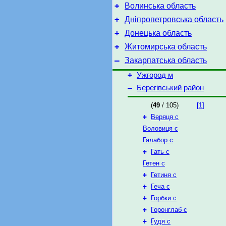
+
Волинська область
+
Дніпропетровська область
+
Донецька область
+
Житомирська область
–
Закарпатська область
+
Ужгород м
–
Берегівський район
(
49
/ 105)
[1]
+
Веряця с
Воловиця с
Галабор с
+
Гать с
Гетен с
+
Гетиня с
+
Геча с
+
Горбки с
+
Горонглаб с
+
Гудя с