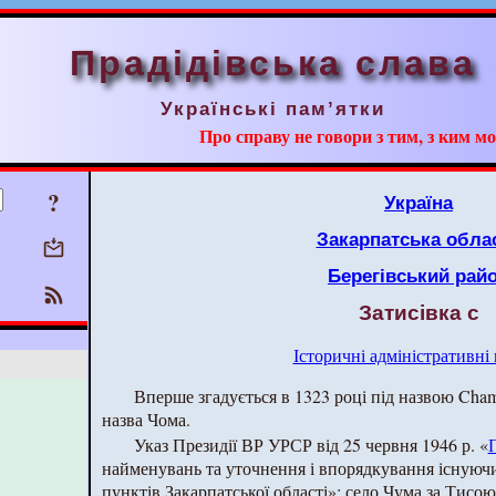
Прадідівська слава
Українські пам’ятки
Про справу не говори з тим, з ким мо
?
Україна
Закарпатська обла
Берегівський рай
Затисівка с
Історичні адміністративні
Вперше згадується в 1323 році під назвою Cham
назва Чома.
Указ Президії ВР УРСР від 25 червня 1946 р. «
найменувань та уточнення і впорядкування існуючи
пунктів Закарпатської області»: село Чума за Тис