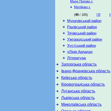
Мале Попово с
+
Матійово с
(
49
/ 105)
[3]
[
+
Мукачівський район
+
Рахівський район
+
Тячівський район
+
Ужгородський район
+
Хустський район
+
«Лінія Арпада»
+
Література
+
Запорізька область
+
Івано-Франківська область
+
Київська область
+
Кіровоградська область
+
Луганська область
+
Львівська область
+
Миколаївська область