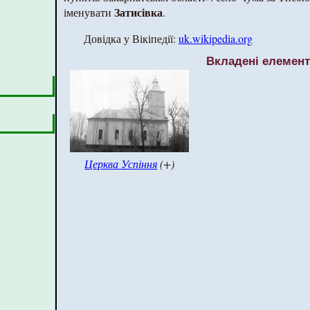
Затисівка
іменувати
.
Довідка у Вікіпедії:
uk.wikipedia.org
Вкладені елемен
Церква Успіння
(+)