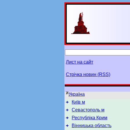
Лист на сайт
Стрічка новин (RSS)
^
Україна
+
Київ м
+
Севастополь м
+
Республіка Крим
+
Вінницька область