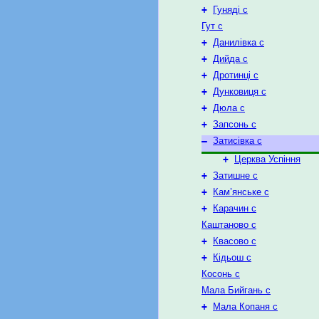
+
Гуняді с
Гут с
+
Данилівка с
+
Дийда с
+
Дротинці с
+
Дунковиця с
+
Дюла с
+
Запсонь с
–
Затисівка с
+
Церква Успіння
+
Затишне с
+
Кам’янське с
+
Карачин с
Каштаново с
+
Квасово с
+
Кідьош с
Косонь с
Мала Бийгань с
+
Мала Копаня с