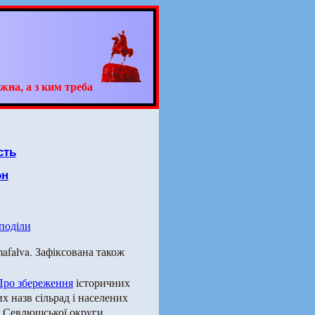
жна, а з ким треба
сть
он
 поділи
afalva. Зафіксована також
Про збереження
історичних
х назв сільрад і населених
ою Севлюшської округи