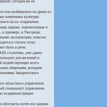
рквей; сегодня же их
сь или разбирались на дрова из
ные памятники культуры
еньги на их сохранение.
лишь церкви, перенесенные в
, к примеру, в Ужгороде.
йными экспонатами, повезло
дятся в глухих селах
жет быть и речи.
XIX столетиях, уже давно
спользуют для молений и
ей недействующих всего
скими общинами, которым
ешениями Закарпатского
нсе областного управления
ный специалист управления
ия госадминистрации
о облсовета почти все церкви