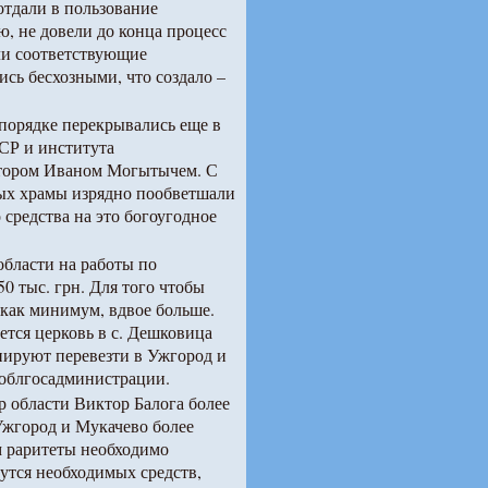
отдали в пользование
ю, не довели до конца процесс
ли соответствующие
ись бесхозными, что создало –
порядке перекрывались еще в
СР и института
ектором Иваном Могытычем. С
рых храмы изрядно пообветшали
средства на это богоугодное
области на работы по
0 тыс. грн. Для того чтобы
 как минимум, вдвое больше.
ется церковь в с. Дешковица
нируют перевезти в Ужгород и
й облгосадминистрации.
 области Виктор Балога более
 Ужгород и Мукачево более
м раритеты необходимо
дутся необходимых средств,