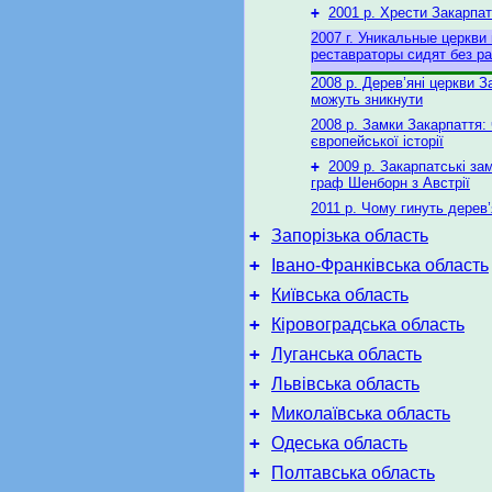
+
2001 р. Хрести Закарпа
2007 г. Уникальные церкви 
реставраторы сидят без р
2008 р. Дерев’яні церкви З
можуть зникнути
2008 р. Замки Закарпаття:
європейської історії
+
2009 р. Закарпатські за
граф Шенборн з Австрії
2011 р. Чому гинуть дерев’
+
Запорізька область
+
Івано-Франківська область
+
Київська область
+
Кіровоградська область
+
Луганська область
+
Львівська область
+
Миколаївська область
+
Одеська область
+
Полтавська область