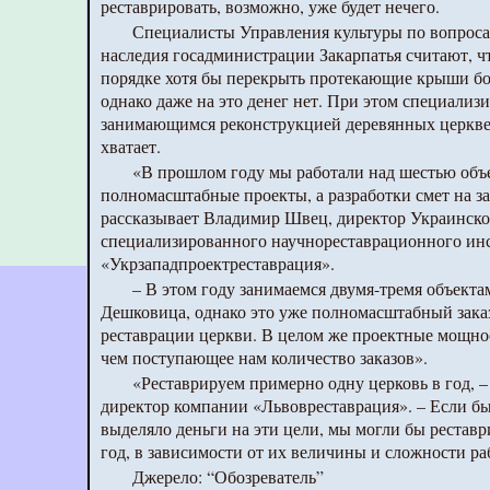
реставрировать, возможно, уже будет нечего.
Специалисты Управления культуры по вопроса
наследия госадминистрации Закарпатья считают, ч
порядке хотя бы перекрыть протекающие крыши б
однако даже на это денег нет. При этом специали
занимающимся реконструкцией деревянных церквей
хватает.
«В прошлом году мы работали над шестью объе
полномасштабные проекты, а разработки смет на з
рассказывает Владимир Швец, директор Украинско
специализированного научнореставрационного ин
«Укрзападпроектреставрация».
– В этом году занимаемся двумя-тремя объектам
Дешковица, однако это уже полномасштабный заказ
реставрации церкви. В целом же проектные мощно
чем поступающее нам количество заказов».
«Реставрируем примерно одну церковь в год, 
директор компании «Львовреставрация». – Если бы
выделяло деньги на эти цели, мы могли бы реставр
год, в зависимости от их величины и сложности ра
Джерело: “Обозреватель”