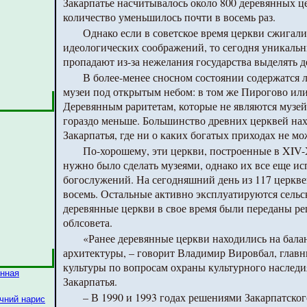
Закарпатье насчитывалось около 800 деревянных це
количество уменьшилось почти в восемь раз.
Однако если в советское время церкви сжигали
идеологических соображений, то сегодня уникаль
пропадают из-за нежелания государства выделять д
В более-менее сносном состоянии содержатся 
музеи под открытым небом: в том же Пирогово или
Деревянным раритетам, которые не являются музе
гораздо меньше. Большинство древних церквей нахо
Закарпатья, где ни о каких богатых приходах не мо
По-хорошему, эти церкви, построенные в XIV-
нужно было сделать музеями, однако их все еще и
богослужений. На сегодняшний день из 117 церкв
восемь. Остальные активно эксплуатируются сель
деревянные церкви в свое время были переданы р
облсовета.
«Ранее деревянные церкви находились на бала
архитектуры, – говорит Владимир Вировбал, глав
культуры по вопросам охраны культурного наслед
янная
Закарпатья.
– В 1990 и 1993 годах решениями Закарпатског
ичний нарис