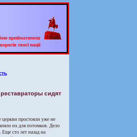
ьбою прийматимеш
ворогів твоєї нації
сть
а реставраторы сидят
 церкви простояли уже не
аняло их для потомков. Дело
 Еще сто лет назад на