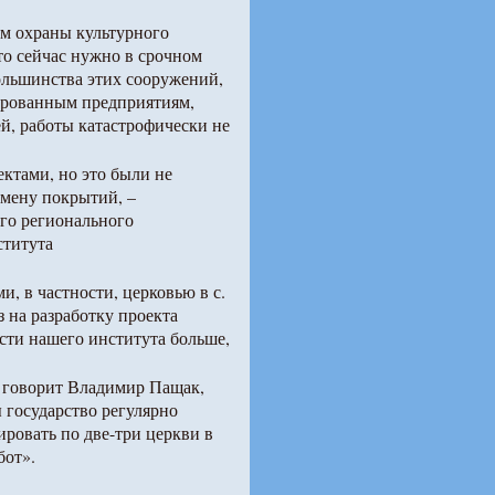
м охраны культурного
то сейчас нужно в срочном
ольшинства этих сооружений,
зированным предприятиям,
, работы катастрофически не
ктами, но это были не
амену покрытий, –
го регионального
ститута
и, в частности, церковью в с.
 на разработку проекта
сти нашего института больше,
– говорит Владимир Пащак,
 государство регулярно
ировать по две-три церкви в
бот».