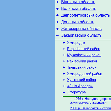
+
Вінницька область
+
Волинська область
+
Дніпропетровська область
+
Донецька область
+
Житомирська область
–
Закарпатська область
+
Ужгород м
+
Берегівський район
+
Мукачівський район
+
Рахівський район
+
Тячівський район
+
Ужгородський район
+
Хустський район
+
«Лінія Арпада»
–
Література
+
1976 г. Народная дерев
архитектура Закарпатья
2000 р. Закарпаття - істор