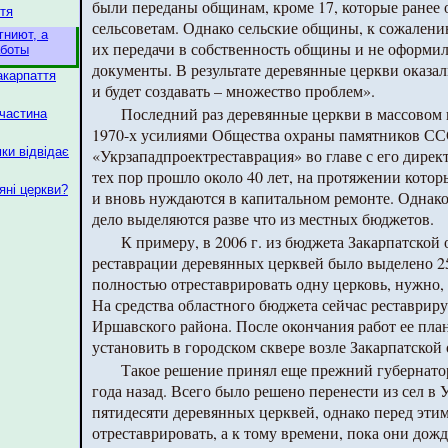
были переданы общинам, кроме 17, которые ранее 
ття
сельсоветам. Однако сельские общины, к сожалени
гниют, а
их передачи в собственность общины и не оформи
аботы
документы. В результате деревянные церкви оказал
акарпаття
и будет создавать – множество проблем».
Последний раз деревянные церкви в массовом 
 частина
1970-х усилиями Общества охраны памятников СС
мки відвідає
«Укрзападпроектреставрация» во главе с его дир
тех пор прошло около 40 лет, на протяжении кото
яні церкви?
и вновь нуждаются в капитальном ремонте. Однако 
дело выделяются разве что из местных бюджетов.
К примеру, в 2006 г. из бюджета Закарпатской 
реставрации деревянных церквей было выделено 25
полностью отреставрировать одну церковь, нужно,
На средства областного бюджета сейчас реставриру
Иршавского района. После окончания работ ее пла
установить в городском сквере возле Закарпатско
Такое решение принял еще прежний губернатор
года назад. Всего было решено перенести из сел в
пятидесяти деревянных церквей, однако перед эти
отреставрировать, а к тому времени, пока они дож