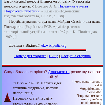
Багринівської волості Літинського повіту (6 верст від
волосного центру)
[
Крылов А. П.
Населённые места
Подольской губернии
. – Каменец-Подольский:
изд.губ.стат.комитета, 1905 г., с. 138]
.
Перейменування: стара назва Майдан-Стасів, нова назва
Гончарівка
[Українська РСР. Адміністративно-
територіальний устрій на 1 січня 1967 р. – К.: Політвидав,
1969 р.]
.
Довідка у Вікіпедії:
uk.wikipedia.org
Попередня сторінка
|
Вище
|
Наступна сторінка
Сподобалась сторінка?
Допоможіть
розвитку нашого
сайту!
Число завантажень :
© 1975 – 2026 М.Жарких (ідея,
2 487
технічна підтримка, частина
Модифіковано :
наповнення)
19.04.2026
Якщо ви помітили
Передрук статей із сайту
помилку набору
заохочується за дотримання
на цiй сторiнцi,