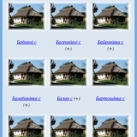
Бабинці с
Багринівці с
Байраківка с
(+)
(+)
Балабанівка с
Балин с
(+)
Бартошівка с
(+)