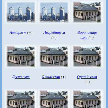
Немирів м
(+)
Погребище м
Вороновиця
(+)
смт
(+)
Десна смт
Літин смт
(+)
Оратів смт
(+)