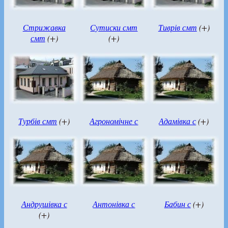
Стрижавка
Сутиски смт
Тиврів смт
(+)
смт
(+)
(+)
Турбів смт
(+)
Агрономічне с
Адамівка с
(+)
Андрушівка с
Антонівка с
Бабин с
(+)
(+)