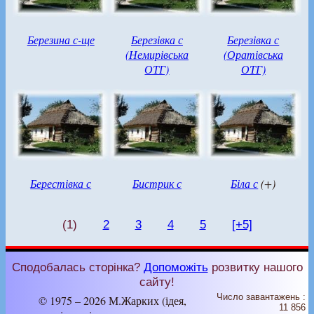
Березина с-ще
Березівка с
Березівка с
(Немирівська
(Оратівська
ОТГ)
ОТГ)
Берестівка с
Бистрик с
Біла с
(+)
(1)
2
3
4
5
[+5]
Сподобалась сторінка?
Допоможіть
розвитку нашого
сайту!
Число завантажень :
© 1975 – 2026 М.Жарких (ідея,
11 856