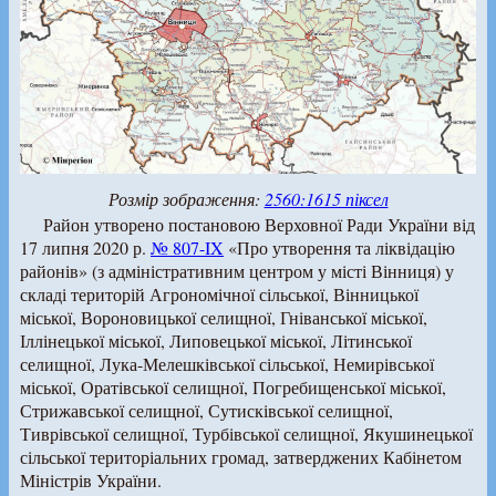
Розмір зображення:
2560:1615 піксел
Район утворено постановою Верховної Ради України від
17 липня 2020 р.
№ 807-IX
«Про утворення та ліквідацію
районів» (з адміністративним центром у місті Вінниця) у
складі територій Агрономічної сільської, Вінницької
міської, Вороновицької селищної, Гніванської міської,
Іллінецької міської, Липовецької міської, Літинської
селищної, Лука-Мелешківської сільської, Немирівської
міської, Оратівської селищної, Погребищенської міської,
Стрижавської селищної, Сутисківської селищної,
Тиврівської селищної, Турбівської селищної, Якушинецької
сільської територіальних громад, затверджених Кабінетом
Міністрів України.