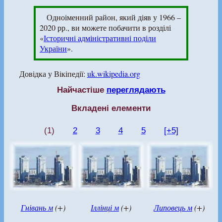
Одноіменний район, який діяв у 1966 –
2020 рр., ви можете побачити в розділі
«
Історичні адміністративні поділи
України
».
Довідка у Вікіпедії:
uk.wikipedia.org
Найчастіше
переглядають
Вкладені елементи
(1)
2
3
4
5
[+5]
Гнівань м
(+)
Іллінці м
(+)
Липовець м
(+)