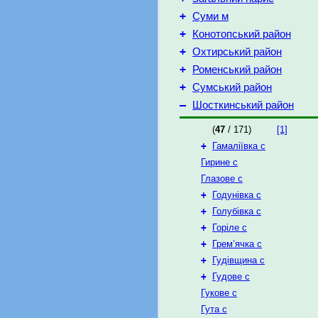
+
Суми м
+
Конотопський район
+
Охтирський район
+
Роменський район
+
Сумський район
–
Шосткинський район
(
47
/ 171)
[1]
+
Гамаліївка с
Гирине с
Глазове с
+
Годунівка с
+
Голубівка с
+
Горіле с
+
Грем’ячка с
+
Гудівщина с
+
Гудове с
Гукове с
Гута с