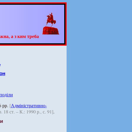
жна, а з ким треба
ь
он
 поділи
6 рр.
[
Адміністративно-
18 ст. – К.: 1990 р., с. 91]
.
ти