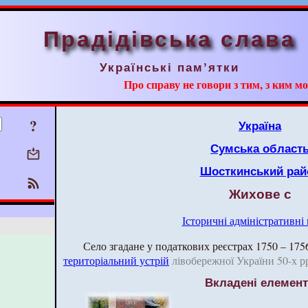
Прадідівська слава
Українські пам’ятки
Про справу не говори з тим, з ким мо
?
Україна
Сумська област
Шосткинський рай
Жихове с
Історичні адміністративні
Село згадане у податкових реєстрах 1750 – 175
територіальний устрій
лівобережної України 50-х рр. 
Вкладені елемен