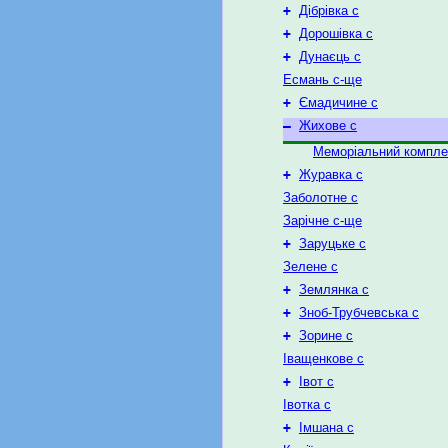
+
Дібрівка с
+
Дорошівка с
+
Дунаєць с
Есмань с-ще
+
Ємадичине с
–
Жихове с
Меморіальний компле
+
Журавка с
Заболотне с
Зарічне с-ще
+
Заруцьке с
Зелене с
+
Землянка с
+
Зноб-Трубчевська с
+
Зорине с
Іващенкове с
+
Івот с
Івотка с
+
Імшана с