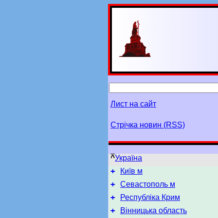
Лист на сайт
Стрічка новин (RSS)
^
Україна
+
Київ м
+
Севастополь м
+
Республіка Крим
+
Вінницька область